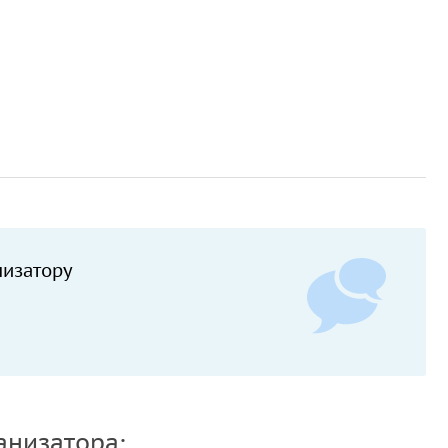
низатору
анизатора: