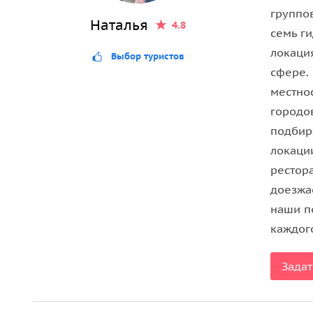
группо
Наталья
4.8
семь г
локаци
Выбор туристов
сфере.
местно
городо
подбир
локации
рестор
доезжа
наши п
каждог
Задат