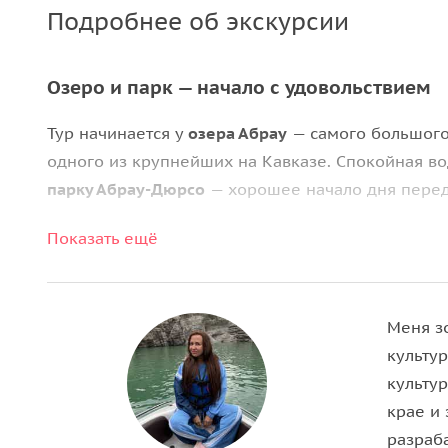
Подробнее об экскурсии
Озеро и парк — начало с удовольствием
Тур начинается у
озера Абрау
— самого большого
одного из крупнейших на Кавказе. Спокойная в
парку Абрау-Дюрсо
— хорошее начало дня перед 
Завод шампанского и галерея света
Показать ещё
По желанию —
экскурсия на завод Абрау-Дюрсо
:
дегустация. В стоимость билета на завод входи
Меня з
современного аудиовизуального искусства Kuflex
культур
атмосферу, непохожую ни на что другое.
культу
Завершает день остановка в
фирменном магазин
крае и 
завода по выгодным ценам и забрать домой вку
разраб