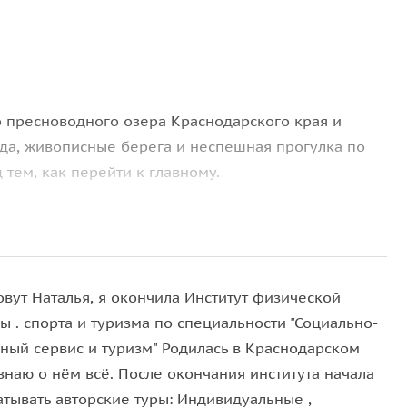
 пресноводного озера Краснодарского края и
ода, живописные берега и неспешная прогулка по
тем, как перейти к главному.
 история производства, технологии и, конечно,
т посещение
«Галереи света Абрау»
— лаборатории
овут Наталья, я окончила Институт физической
, где видео, звук, свет и движение создают
ы . спорта и туризма по специальности "Социально-
рный сервис и туризм" Родилась в Краснодарском
е Абрау-Дюрсо
— здесь можно купить продукцию
знаю о нём всё. После окончания института начала
сный сувенир.
атывать авторские туры: Индивидуальные ,