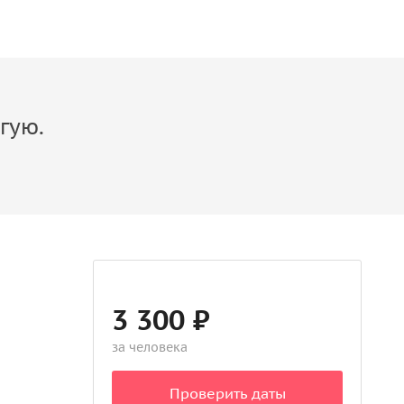
гую.
3 300 ₽
за человека
Проверить даты