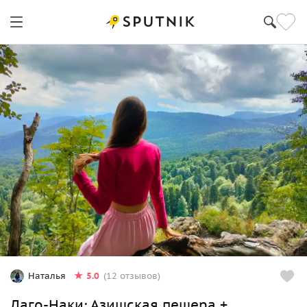
5.0
Наталья
(12 отзывов)
Лаго-Наки: Азишская пещера +