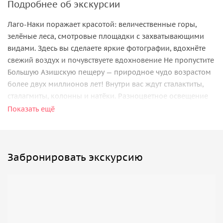
Подробнее об экскурсии
Лаго-Наки поражает красотой: величественные горы,
зелёные леса, смотровые площадки с захватывающими
видами. Здесь вы сделаете яркие фотографии, вдохнёте
свежий воздух и почувствуете вдохновение Не пропустите
Большую Азишскую пещеру — природное чудо возрастом
более двух миллионов лет! Внутри вас ждут сталактиты,
сталагмиты, колонны и натёки. Разноцветное освещение
создаёт волшебную атмосферу После экскурсии вас ждут
Показать ещё
термальные источники. Расслабьтесь в тёплой воде,
насладитесь ароматом хвои и природной красотой
Возвращение в Краснодар до 21:00.
Забронировать экскурсию