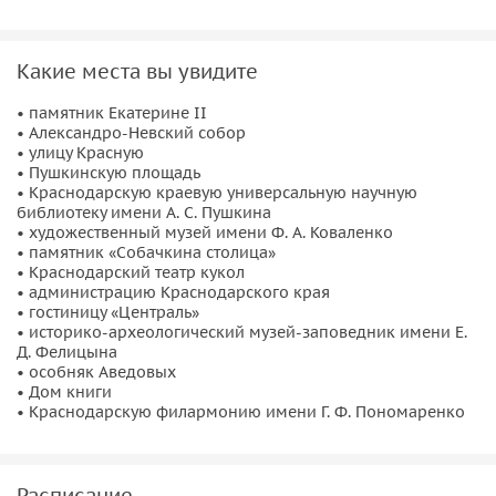
Экскурсия проходит в лёгком и динамичном формате без
перегруженных дат и длинных лекций. Вас ждут
Какие места вы увидите
интересные факты, городские истории, красивые локации
для фотографий и возможность взглянуть на Краснодар
• памятник Екатерине II
глазами человека, который хорошо знает и любит свой
• Александро-Невский собор
• улицу Красную
город.
• Пушкинскую площадь
• Краснодарскую краевую универсальную научную
библиотеку имени А. С. Пушкина
• художественный музей имени Ф. А. Коваленко
• памятник «Собачкина столица»
• Краснодарский театр кукол
• администрацию Краснодарского края
• гостиницу «Централь»
• историко-археологический музей-заповедник имени Е.
Д. Фелицына
• особняк Аведовых
• Дом книги
• Краснодарскую филармонию имени Г. Ф. Пономаренко
Расписание