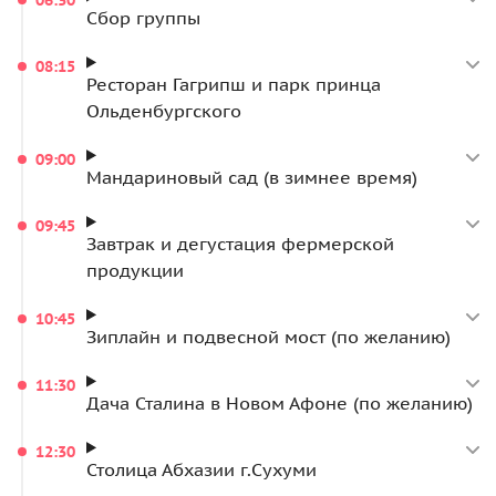
ориентировочно и может меняться в зависимости от
Сбор группы
места вашего проживания. Накануне экскурсии с
вами свяжется менеджер и согласует точное время и
08:15
Ресторан Гагрипш и парк принца
место сбора, сообщит марку и номер автобуса.
Ольденбургского
Какие документы нужны для въезда в Абхазию
09:00
Для взрослых: общегражданский или заграничный
Мандариновый сад (в зимнее время)
паспорт
09:45
Для детей до 14 лет в сопровождении родителей:
Завтрак и дегустация фермерской
свидетельство о рождении, в котором должно быть
продукции
отмечено гражданство РФ или заграничный паспорт.
Для детей старше 14 лет: свидетельство о рождении
10:45
РФ и паспорт (загранпаспорт или внутренний).
Зиплайн и подвесной мост (по желанию)
Для граждан до 18 летнего возраста,
11:30
путешествующих с третьими лицами, необходима
Дача Сталина в Новом Афоне (по желанию)
нотариально заверенная доверенность от
родителей, в которой прописаны страна Абхазия,
12:30
дата и сроки поездки.
Столица Абхазии г.Сухуми
Покинуть границы России не могут граждане,