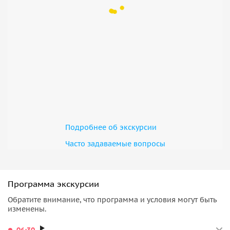
Температура воды здесь достигает 1000 градусов по
Цельсию, а при прохождении через трубы в бассейн она
охлаждается до 45 градусов.
В комплексе вы также сможете принять термальный
гидромассаж и грязевые ванные. Эта остановка приведет
ваш организм в тонус и снимет усталость в конце
насыщенного дня.
На обратном пути мы остановимся в Гагре, а возле
Гагрской Колоннады с вечерним освещением полюбуемся
Подробнее об экскурсии
панорамой всего побережья Абхазии.
Часто задаваемые вопросы
Что важно знать
Возьмите с собой наличные и купальные
принадлежности
Программа экскурсии
Завтрак и дегустация включены в стоимость.
Обратите внимание, что программа и условия могут быть
Обед вы оплачиваете самостоятельно.
изменены.
Время отправления на сайте указано
06:30