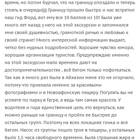
время, но потом бурчал, что на границу опоздали и теперь
стоять в очереди)))) Границу прошли быстро и нас встретил
наш гид Форд, вот ему все 10 баллов из 10! Была уже
много лет назад у него на этой экскурсии и запомнился
мне своей душевностью, грамотной речью и любовью к
своей стране! Много интересной информации выдает,
четко без нудных подробностей. Хорошее чувство юмора,
хорошая организация туристов. Предупреждаю именно
на этой экскурсии мало времени дают на
достопримечательностях , всё бегом только пофоткаться.
Так как я много раз была в Абхазии меня это не огорчало,
потому что приехала именно за красивыми
фотографиями и в Новоафонскую пещеру. Погулять вы не
успеете по парку в Гагре, а ведь там самая красота. У
водителя и гида единственная цель это вернуться, как
можно раньше на границу и пройти ее быстрее до
остальных групп. Поэтому на всех локациях гонка и все
бегом. Насос из группы пошло трое в пещеры, у остальных
было 1,5 часа свободного времени. Была страшная жара и