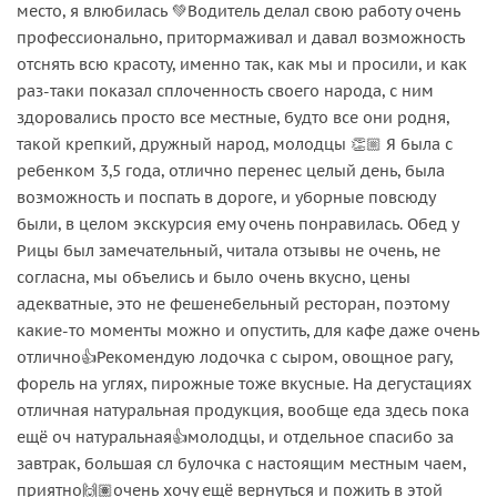
место, я влюбилась 💚Водитель делал свою работу очень
профессионально, притормаживал и давал возможность
отснять всю красоту, именно так, как мы и просили, и как
раз-таки показал сплоченность своего народа, с ним
здоровались просто все местные, будто все они родня,
такой крепкий, дружный народ, молодцы 👏🏼 Я была с
ребенком 3,5 года, отлично перенес целый день, была
возможность и поспать в дороге, и уборные повсюду
были, в целом экскурсия ему очень понравилась. Обед у
Рицы был замечательный, читала отзывы не очень, не
согласна, мы объелись и было очень вкусно, цены
адекватные, это не фешенебельный ресторан, поэтому
какие-то моменты можно и опустить, для кафе даже очень
отлично👍Рекомендую лодочка с сыром, овощное рагу,
форель на углях, пирожные тоже вкусные. На дегустациях
отличная натуральная продукция, вообще еда здесь пока
ещё оч натуральная👍молодцы, и отдельное спасибо за
завтрак, большая сл булочка с настоящим местным чаем,
приятно🙌🏽очень хочу ещё вернуться и пожить в этой