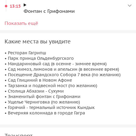
13:15
проходящие военную службу, имеющие долги и
Фонтан с Грифонами
проблемы с законом, причастные к сведениям,
14:00
которые считаются государственной тайной.
Показать ещё
Граница Абхазии на сегодняшний день открыта для
Обед в кафе
граждан РФ, РБ и Казахстана. В дорогу вам
15:15
Какие места вы увидите
необходимо взять паспорт.
Прогулка по ущелью Черниговка
Для граждан некоторых государств требуется виза
• Ресторан Гагрипш
16:30
для въезда в Абхазию. Уточняйте информацию
• Парк принца Ольденбургского
• Мандариновый сад (в осенне - зимнее время)
перед бронированием.
Горячий источник Кындыг
• Сад мимоз, лимонов и апельсин (в весеннее время)
• Посещение Драндского Собора 7 века (по желанию)
Обратите внимание!
С января 2026 года дети до 14 лет
19:30
• Сад Глициний в Новом Афоне
смогут пересекать границу России и Абхазии только по
• Тарзанка и подвесной мост (по желанию)
Вечерняя колоннада в городе Гагра
заграничному паспорту. Дети старше 14 лет смогут
• Столица Абхазии - Сухуми
20:15
• Знаменитый фонтан с Грифонами
пересекать границу по внутреннему или заграничному
• Ущелье Черниговка (по желанию)
паспорту. Свидетельство о рождении перестанет быть
• Горячий - термальный источник Кындык
Возвращение в Россию
действительным документом для выезда из страны.
• Вечерняя колоннада в городе Гагра
Транспорт