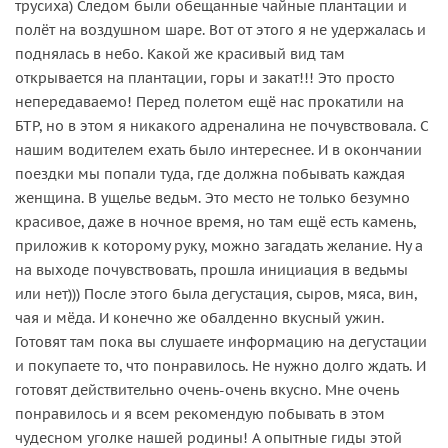
трусиха) Следом были обещанные чайные плантации и
полёт на воздушном шаре. Вот от этого я не удержалась и
поднялась в небо. Какой же красивый вид там
открывается на плантации, горы и закат!!! Это просто
непередаваемо! Перед полетом ещё нас прокатили на
БТР, но в этом я никакого адреналина не почувствовала. С
нашим водителем ехать было интереснее. И в окончании
поездки мы попали туда, где должна побывать каждая
женщина. В ущелье ведьм. Это место не только безумно
красивое, даже в ночное время, но там ещё есть камень,
приложив к которому руку, можно загадать желание. Ну а
на выходе почувствовать, прошла инициация в ведьмы
или нет))) После этого была дегустация, сыров, мяса, вин,
чая и мёда. И конечно же обалденно вкусный ужин.
Готовят там пока вы слушаете информацию на дегустации
и покупаете то, что понравилось. Не нужно долго ждать. И
готовят действительно очень-очень вкусно. Мне очень
понравилось и я всем рекомендую побывать в этом
чудесном уголке нашей родины! А опытные гиды этой