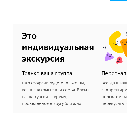
начинайте в любое время.
Как проходит аудиоэкскурсия
1.
После бронирования и оплаты вы получите e-m
Это
экскурсии и билета. Перейдите по ссылке и уст
в App Store и Google Play).
индивидуальная
3.
Зайдите в приложение, используя свой номер 
экскурсия
доступен аудиогид и билеты. Нажмите на кнопку 
телефон.
Только ваша группа
Персонал
4.
Билет вы найдёте в приложении WeGoTrip: отк
На экскурсии будете только вы,
Всегда в ва
ваши знакомые или семья. Время
скорректиру
«Открыть входной билет». Билет распечатывать н
на экскурсии — время,
подскажет ме
на своём смартфоне.
проведенное в кругу близких
перекусить, 
5.
Аудиогиды работают с использованием геолока
точке маршрута. Все истории будут включаться а