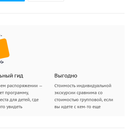
ail и СМС со ссылкой на скачивание приложения,
ановите мобильное приложение WeGoTrip (доступно
телефона. Во вкладке «Покупки» вам будут
«Скачать», чтобы загрузить аудиоэкскурсию на
ьный гид
Выгодно
ройте вкладку «Покупки» и нажмите на кнопку
шем распоряжении —
Стоимость индивидуальной
ет программу,
экскурсии сравнима со
е нужно, покажите его сотруднику канатной дороги
ста для детей, где
стоимостью групповой, если
что увидеть
вы идете с кем-то еще
ции: экскурсия начнётся автоматически в первой
втоматически в нужных местах.