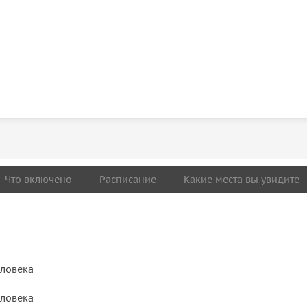
Что включено
Расписание
Какие места вы увидите
еловека
еловека