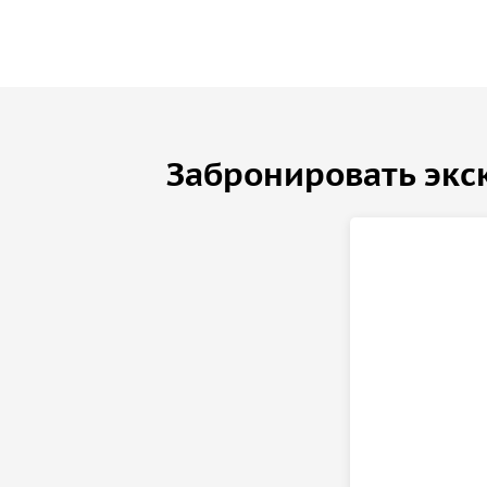
6.
Если вы купили экскурсию для нескольких чел
которые идут вместе с вами, они тоже смогут ска
7.
Возьмите с собой на экскурсию наушники и па
Забронировать экс