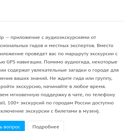
х вершин хребта Аибга — Черная Пирамида.
урорта Роза Хутор, где увидите Ратушу — визитную
илой гор, попив чистейшей воды из родника,
йской деревне, почувствуете себя чемпионами
ip — приложение с аудиоэкскурсиями от
шину Роза Пик и обнимите горы и простор вокруг
сиональных гидов и местных экспертов. Вместо
над уровнем моря.
риложение проведет вас по маршруту экскурсии с
ю GPS навигации. Помимо аудиогида, некоторые
андшафт архитектуре общественно-культурного
сии содержат увлекательные загадки о городе для
иями под музыку светомузыкального фонтана на его
ления ваших знаний. Не ждите гида или группу,
пройти экскурсию, начинайте в любое время.
льзоваться общественным транспортом, личным
аем мгновенную поддержку в чате, по телефону
реодоления небольшого расстояния в 7 км.
il. 100+ экскурсий по городам России доступно
сключение экскурсии с билетами в музеи).
ии и будет вести по маршруту, как живой гид, с
риложение покажет место начала экскурсии,
ь вопрос
Подробнее