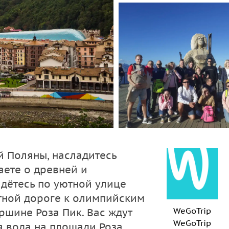
 Поляны, насладитесь
аете о древней и
йдётесь по уютной улице
тной дороге к олимпийским
WeGoTrip
ршине Роза Пик. Вас ждут
WeGoTrip
 вода на площади Роза