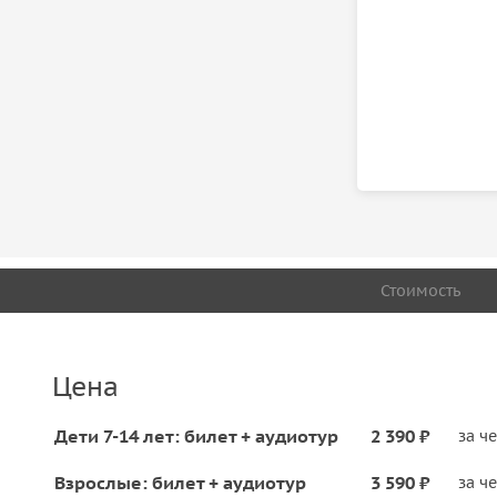
Стоимость
Цена
Дети 7-14 лет: билет + аудиотур
2 390 ₽
за ч
Взрослые: билет + аудиотур
3 590 ₽
за ч