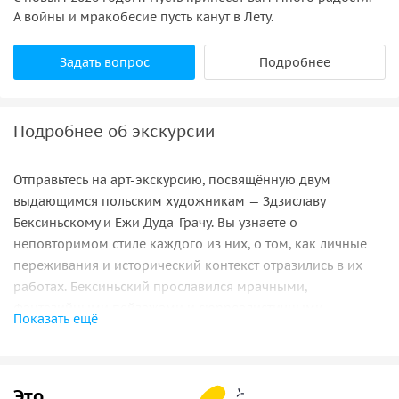
А войны и мракобесие пусть канут в Лету.
Задать вопрос
Подробнее
Подробнее об экскурсии
Отправьтесь на арт-экскурсию, посвящённую двум
выдающимся польским художникам — Здзиславу
Бексиньскому и Ежи Дуда-Грачу. Вы узнаете о
неповторимом стиле каждого из них, о том, как личные
переживания и исторический контекст отразились в их
работах. Бексиньский прославился мрачными,
фантазийными пейзажами и сюрреалистичными
Показать ещё
образами, а Дуда-Грач — сатирическим и пронзительным
взглядом на современность.
Мы вспомним ключевые картины, поговорим о
Это