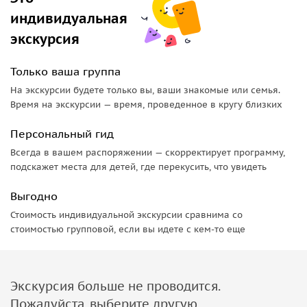
символике и смыслах, скрытых в полотнах, и попробуем
индивидуальная
понять, почему их искусство вызывает такие сильные
экскурсия
эмоции у зрителей по всему миру.
Только ваша группа
На экскурсии будете только вы, ваши знакомые или семья.
Время на экскурсии — время, проведенное в кругу близких
Персональный гид
Всегда в вашем распоряжении — скорректирует программу,
подскажет места для детей, где перекусить, что увидеть
Выгодно
Стоимость индивидуальной экскурсии сравнима со
стоимостью групповой, если вы идете с кем-то еще
Экскурсия больше не проводится.
Пожалуйста, выберите другую.