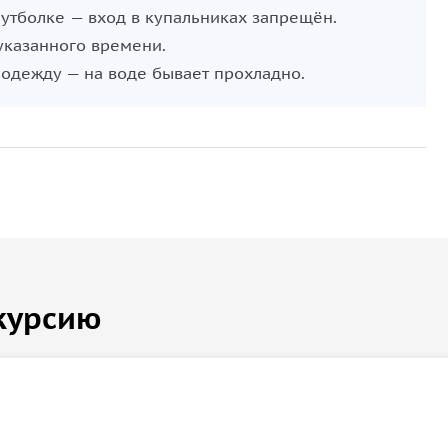
го города, который надолго останется в вашей
утболке — вход в купальниках запрещён.
указанного времени.
 одежду — на воде бывает прохладно.
курсию