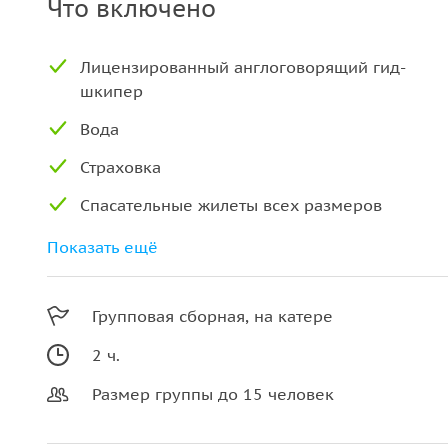
Что включено
Лицензированный англоговорящий гид-
шкипер
Вода
Страховка
Спасательные жилеты всех размеров
Тент от солнца на катере
Показать ещё
Музыка (USB, AUX и Bluetooth)
Групповая сборная, на катере
Дождевики
2 ч.
Розетка 12V
Размер группы до 15 человек