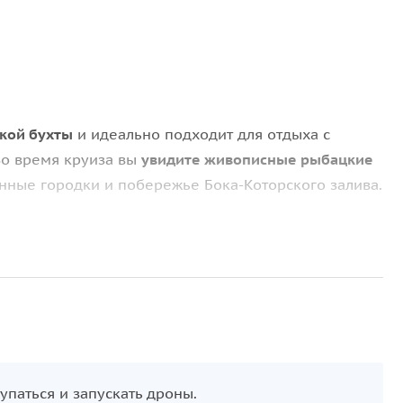
кой бухты
и идеально подходит для отдыха с
 Во время круиза вы
увидите живописные рыбацкие
инные городки и побережье Бока-Которского залива.
остров «Богоматерь на Скалах»
. Здесь находится
нными картинами и музеем. У вас будет свободное
сферный город Пераст
— объект Всемирного
тектура, дворцы, церкви и оборонительные башни
упаться и запускать дроны.