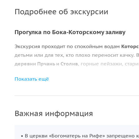
Подробнее об экскурсии
Прогулка по Бока-Которскому заливу
Экскурсия проходит по спокойным водам
Которс
детьми или для тех, кто плохо переносит качку.
деревни Прчань и Столив
, горные пейзажи, стар
Первая остановка — знаменитый искусственный
Показать ещё
церковь XVII века с богатым интерьером, стари
время для прогулки и посещения музея.
Старинный Пераст
Важная информация
После посещения острова вас ждёт круиз
в атмо
наследия ЮНЕСКО. Узкие улочки, барочная архи
• В церкви «Богоматерь на Рифе» запрещено к