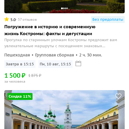
Без предоплаты
5.0
57 отзывов
Погружение в историю и современную
жизнь Костромы: факты и дегустации
Прогулка по старинным улочкам Костромы предложит вам
увлекательные маршруты с посещением знаковых
памятников, историческими тайнами, местами киносъёмок и
Пешеходная
Групповая сборная
2 ч. 30 мин.
возможностью попробовать костромской сыр и чай.
Завтра в 15:15
Пн, 10 авг, 15:15
1
500
₽
1
875
₽
за человека
Скидка 11%