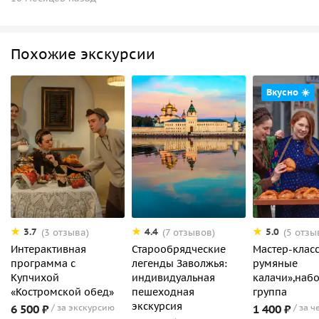
Похожие экскурсии
Вкусно ☀️
3.7
4.4
5.0
(3 отзыва)
(7 отзывов)
(5 отзы
Интерактивная
Старообрядческие
Мастер-клас
программа с
легенды Заволжья:
румяные
Купчихой
индивидуальная
калачи»,наб
«Костромской обед»
пешеходная
группа
экскурсия
6 500 ₽
за экскурсию
1 400 ₽
за ч