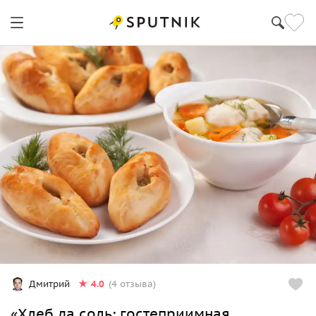
4.0
Дмитрий
(4 отзыва)
«Хлеб да соль: гостеприимная