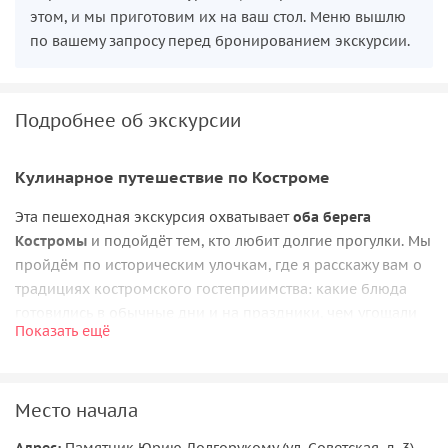
этом, и мы приготовим их на ваш стол. Меню вышлю
по вашему запросу перед бронированием экскурсии.
Подробнее об экскурсии
Кулинарное путешествие по Костроме
Эта пешеходная экскурсия охватывает
оба берега
Костромы
и подойдёт тем, кто любит долгие прогулки. Мы
пройдём по историческим улочкам, где я расскажу вам о
традициях костромского гостеприимства: какие блюда
готовились в обычные дни и на праздники, чем угощали
Показать ещё
гостей. Вы откроете для себя
секреты местной кухни
и
увидите места, где купцы торговали своими деликатесами.
Также мы посетим сырную биржу, где у вас будет
Место начала
возможность попробовать настоящий
костромской сыр
.
Адрес:
Памятник Юрию Долгорукому (ул. Советская, д. 3)