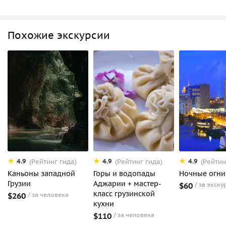
Похожие экскурсии
4.9
4.9
4.9
(Рейтинг гида)
(Рейтинг гида)
(Рейтин
Каньоны западной
Горы и водопады
Ночные огни
Грузии
Аджарии + мастер-
$60
за экску
класс грузинской
$260
за человека
кухни
$110
за человека