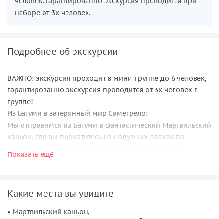
человек. Гарантированно экскурсия проводится при
наборе от 3х человек.
Подробнее об экскурсии
ВАЖНО: экскурсия проходит в мини-группе до 6 человек,
гарантированно экскурсия проводится от 3х человек в
группе!
Из Батуми в затерянный мир Самегрело:
Мы отправимся из Батуми в фантастический Мартвильский
каньон, где вы прокатитесь на надувных лодках по
бирюзовой реке, увидите изумрудные водопады и
Показать ещё
прикоснетесь к настоящим следам динозавров. После
этого нас ждет южное гостеприимство в ресторане на
берегу с дегустацией вина, чачи и коньяка, а в финале дня
Какие места вы увидите
— абсолютный релакс в природном СПА на горячих
серных источниках.
• Мартвильский каньон,
Мы покидаем побережье и держим курс на колоритный