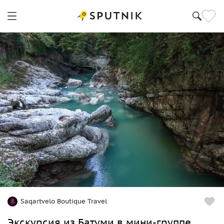
Saqartvelo Boutique Travel
Экскурсия из Батуми в мини-группе