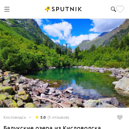
Кисловодск
5.0
(5 отзывов)
Бадукские озера из Кисловодска