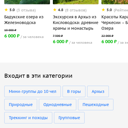
5.0
4.8
5.0
(3 отзыва)
(8 отзывов)
(Рейтин
Бадукские озера из
Экскурсия в Архыз из
Красоты Кар
Железноводска
Кисловодска: древние
Черкесии – 
храмы и монастырь
Озера
6 000 ₽
за человека
6 000 ₽
6 000 ₽
за человека
за э
Входит в эти категории
Мини-группы до 10 чел
В горы
Архыз
Природные
Однодневные
Пешеходные
Треккинг и походы
Групповые