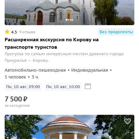
Без предоплаты
4.5
4 отзыва
Расширенная экскурсия по Кирову на
транспорте туристов
Прогулка по самым интересным местам древнего города
Приуралья — Кирову.
Автомобильно-пешеходная
Индивидуальная
5 человек
3 ч.
Пн, 10 авг, 09:00
Пн, 10 авг, 10:00
7
500
₽
за экскурсию