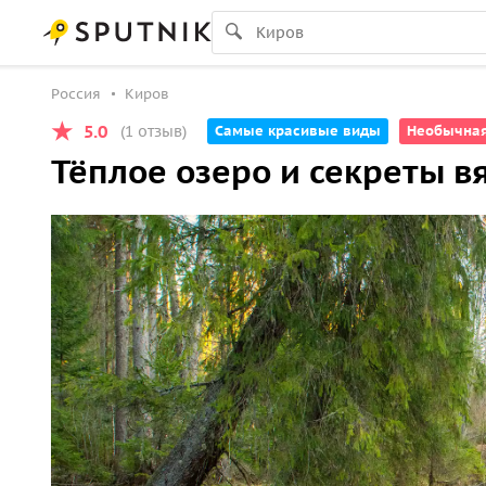
Россия
Киров
5.0
(1 отзыв)
Самые красивые виды
Необычна
Тёплое озеро и секреты в