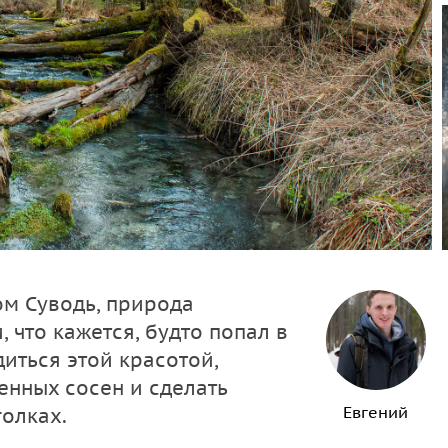
ом Суводь, природа
 что кажется, будто попал в
иться этой красотой,
енных сосен и сделать
Евгений
олках.