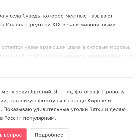
ра у села Суводь, которое местные называют
ва Иоанна Предтечи XIX века и живописными
о остаётся незамерзающим даже в суровые морозы,
ест. А ещё помогу сделать яркие и запоминающиеся
 меня зовут Евгений. Я — гид-фотограф. Провожу
сии, организую фототуры в городе Кирове и
и. Показываю удивительные уголки Вятки и делаю
 в России популярным.
ь вопрос
Подробнее