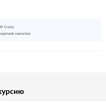
W Cross
горячий напиток
курсию