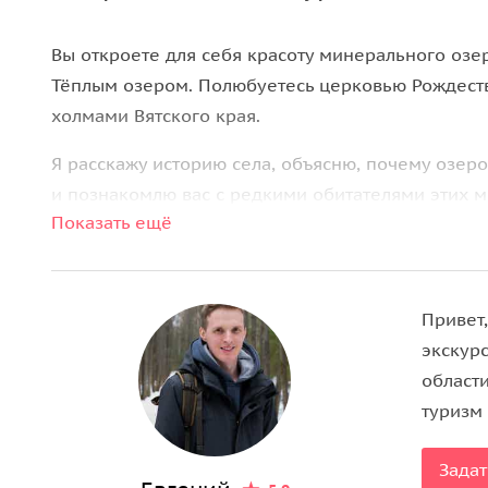
Вы откроете для себя красоту минерального озе
Тёплым озером. Полюбуетесь церковью Рождест
холмами Вятского края.
Я расскажу историю села, объясню, почему озер
и познакомлю вас с редкими обитателями этих м
Показать ещё
снимки на вашу технику.
Привет,
экскур
област
туризм
Задат