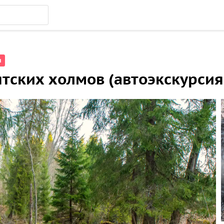
я
ятских холмов (автоэкскурсия