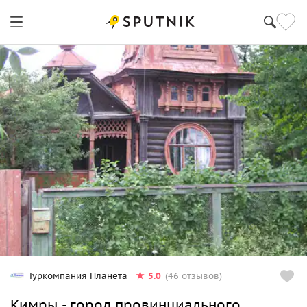
5.0
Туркомпания Планета
(46 отзывов)
Кимры - город провинциального