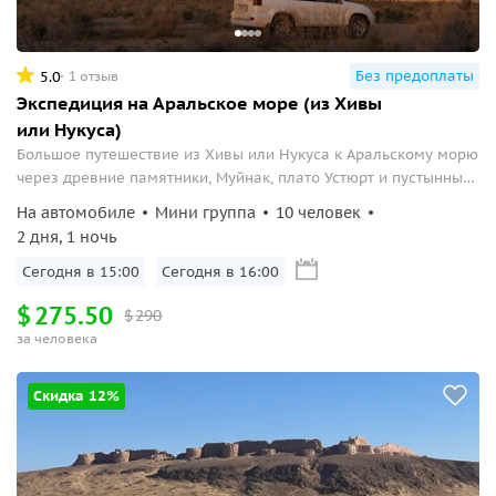
Без предоплаты
5.0
1 отзыв
Экспедиция на Аральское море (из Хивы
или Нукуса)
Большое путешествие из Хивы или Нукуса к Аральскому морю
через древние памятники, Муйнак, плато Устюрт и пустынные
ландшафты с ночёвкой в юртовом лагере
На автомобиле
Мини группа
10 человек
2 дня, 1 ночь
Сегодня в 15:00
Сегодня в 16:00
$
275.50
$
290
за человека
Скидка 12%