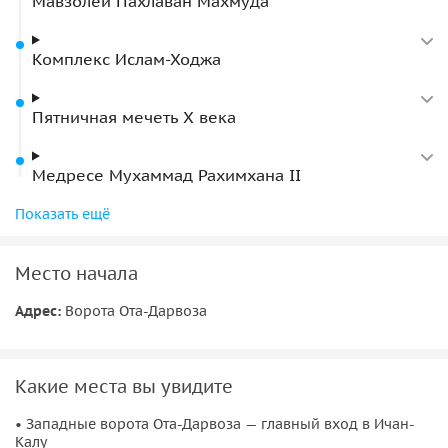
Мавзолей Пахлаван Махмуда
Комплекс Ислам-Ходжа
Пятничная мечеть X века
Медресе Мухаммад Рахимхана II
Музей «Мыслители Востока» в медресе Мухаммад
Показать ещё
Эмин-Инака
Место начала
Другие музеи Ичан-Калы
Адрес:
Ворота Ота-Дарвоза
Дворец Таш-Хаули
Какие места вы увидите
• Западные ворота Ота-Дарвоза — главный вход в Ичан-
Калу