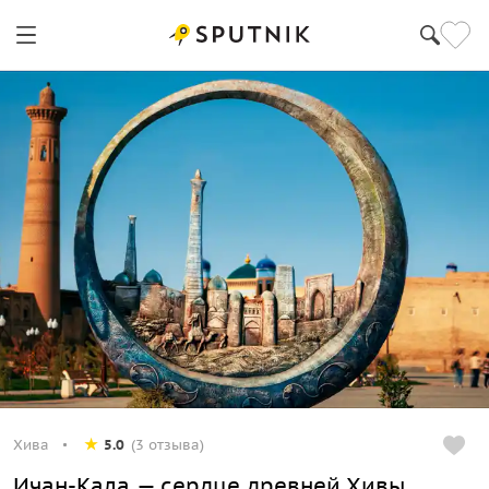
Хива
5.0
(3 отзыва)
Ичан-Кала — сердце древней Хивы