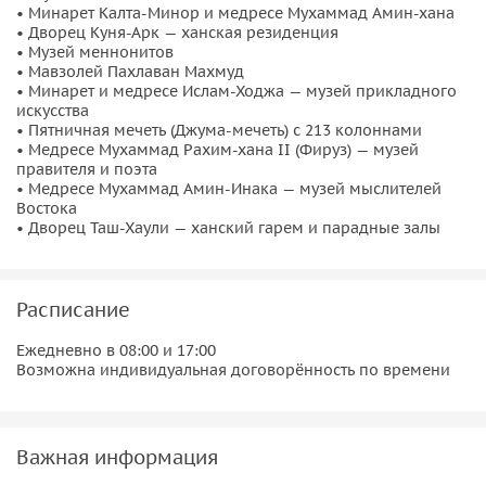
• Минарет Калта-Минор и медресе Мухаммад Амин-хана
• Дворец Куня-Арк — ханская резиденция
• Музей меннонитов
• Мавзолей Пахлаван Махмуд
• Минарет и медресе Ислам-Ходжа — музей прикладного
искусства
• Пятничная мечеть (Джума-мечеть) с 213 колоннами
• Медресе Мухаммад Рахим-хана II (Фируз) — музей
правителя и поэта
• Медресе Мухаммад Амин-Инака — музей мыслителей
Востока
• Дворец Таш-Хаули — ханский гарем и парадные залы
Расписание
Ежедневно в 08:00 и 17:00
Возможна индивидуальная договорённость по времени
Важная информация