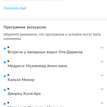
Показать ещё
Экскурсия подарит вам возможность почувствовать себя
частью прошлого
: прогуляться по маршрутам караванов,
заглянуть во дворцы ханов, услышать легенды о героях и
святых. Хива предстанет перед вами как город-музей, где
Программа экскурсии
древность удивительным образом переплетается с
Обратите внимание, что программа и условия могут быть
современностью.
изменены.
Встреча у западных ворот Ота-Дарвоза
Медресе Мухаммад Амин-хана
Кальта-Минор
Дворец Куня-Арк