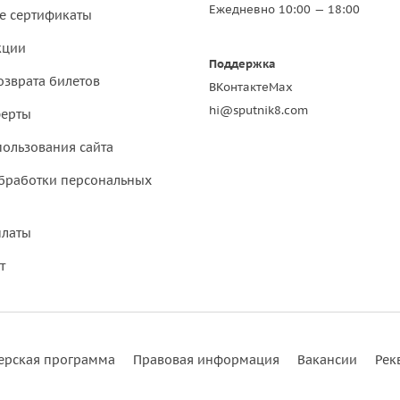
Ежедневно 10:00 — 18:00
е сертификаты
кции
Поддержка
озврата билетов
ВКонтакте
Max
hi@sputnik8.com
ферты
пользования сайта
бработки персональных
платы
т
ерская программа
Правовая информация
Вакансии
Рек