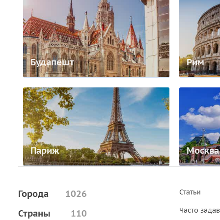
Будапешт
Рим
Париж
Москва
Статьи
Города
1026
Часто зада
Страны
110