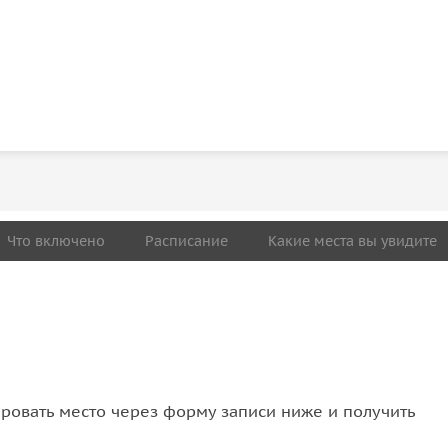
Что включено
Расписание
Какие места вы увидите
овать место через форму записи ниже и получить