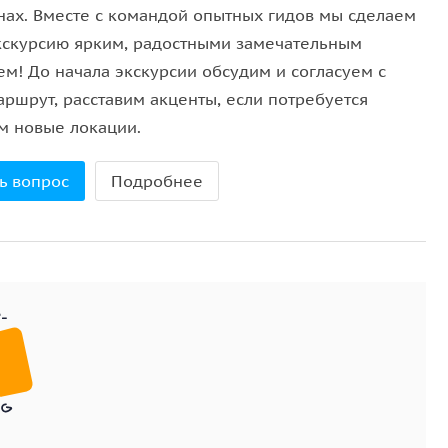
нах. Вместе с командой опытных гидов мы сделаем
кскурсию ярким, радостными замечательным
ал Пхукет
или
Jungceylon
. Первый — идеален для
ем! До начала экскурсии обсудим и согласуем с
 Второй — для динамичного шопинга и сувениров.
аршрут, расставим акценты, если потребуется
ереям и, если нужно, кофе-паузы.
м новые локации.
ь вопрос
Подробнее
лы, где солнце уходит в море, освещая небо и
ициях Лас-Вегаса;
айтай с живыми боями.
 Роуд
. Свет, музыка, уличные артисты, бары и