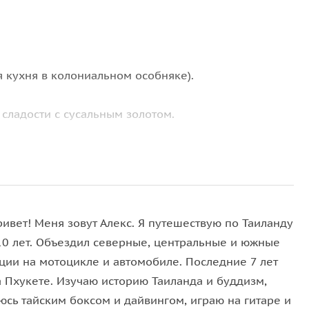
 кухня в колониальном особняке).
 сладости с сусальным золотом.
Пхукета:
елителя Луанг Пхо Чаема;
ивет! Меня зовут Алекс. Я путешествую по Таиланду
10 лет. Объездил северные, центральные и южные
ции на мотоцикле и автомобиле. Последние 7 лет
видом на бухты и полуостров Панва, идеальное
а Пхукете. Изучаю историю Таиланда и буддизм,
юсь тайским боксом и дайвингом, играю на гитаре и