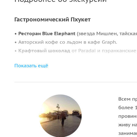
Гастрономический Пхукет
•
Ресторан Blue Elephant
(звезда Мишлен, тайская
• Авторский кофе со льдом в кафе Graph.
•
Крафтовый шоколад
от Paradai и пэранканские
Культура и история
Показать ещё
Посещение
храма Ват Чалонг
, духовного центра 
• поклонение статуе Будды;
• знакомство с историей храма в честь монаха-ц
Всем пр
• посещение тайского дома настоятеля.
более 
провин
Затем —
смотровая башня Као Кад
с панорамным 
живу н
место для фото.
занима