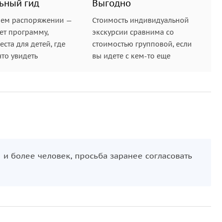
ьный гид
Выгодно
глянем в
Red Hot Club
, где живая музыка, танцы и
 нотой этого насыщенного дня.
шем распоряжении —
Стоимость индивидуальной
ет программу,
экскурсии сравнима со
ста для детей, где
стоимостью групповой, если
что увидеть
вы идете с кем-то еще
 и более человек, просьба заранее согласовать