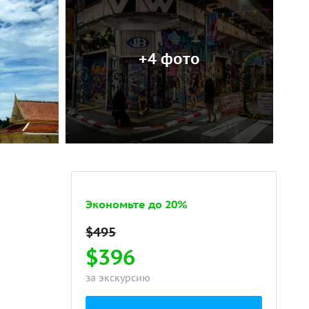
+4 фото
Экономьте до 20%
$396
за экскурсию