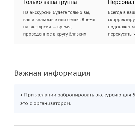
Только ваша группа
Персонал
энергетика Патонга в самом её расцвете. Мы за
коктейли под открытым небом станут финальной
На экскурсии будете только вы,
Всегда в ва
ваши знакомые или семья. Время
скорректиру
на экскурсии — время,
подскажет ме
проведенное в кругу близких
перекусить, 
Важная информация
• При желании забронировать экскурсию для 5
это с организатором.