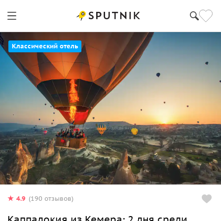
Классический отель
4.9
(190 отзывов)
Каппадокия из Кемера: 2 дня среди