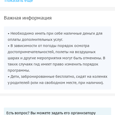
Показать ещё
Сафари на Цветных джипах на рассвете — 50€
Молитвы Дервишей (Небесные танцы, Сема) — 20€
Важная информация
Шоу программа «Турецкая Ночь в Каппадокии» — 40€
Ночное лазерное шоу в музее Зельве «История
• Необходимо иметь при себе наличные деньги для
Каппадокии» — 25€
оплаты дополнительных услуг.
• В зависимости от погоды порядок осмотра
Конная прогулка по долинам Каппадокии (на
достопримечательностей, полеты на воздушных
рассвете или на закате) — 50€
шарах и другие мероприятия могут быть отменены. В
Прогулка на квадроциклах — 50€
таких случаях гид имеет право изменить порядок
программы.
Ночевка на одноместном номере — 15€
• Дети, забронированные бесплатно, сидят на коленях
Полет на воздушном шаре в долине Гёреме — 180-
у родителей (или на свободном месте, при наличии).
250€ (в зависимости от даты).
Личные расходы
Есть вопрос? Вы можете задать его организатору