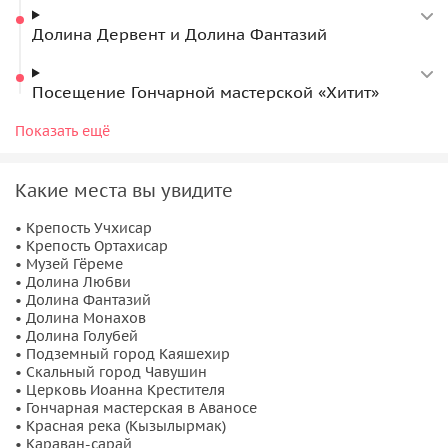
Долина Дервент и Долина Фантазий
Посещение Гончарной мастерской «Хитит»
Город скал и Долина Любви
Показать ещё
Гореме и Скрытый Сад
Какие места вы увидите
Завершение, ужин
• Крепость Учхисар
• Крепость Ортахисар
• Музей Гёреме
• Долина Любви
• Долина Фантазий
• Долина Монахов
• Долина Голубей
• Подземный город Каяшехир
• Скальный город Чавушин
• Церковь Иоанна Крестителя
• Гончарная мастерская в Аваносе
• Красная река (Кызылырмак)
• Караван-сарай