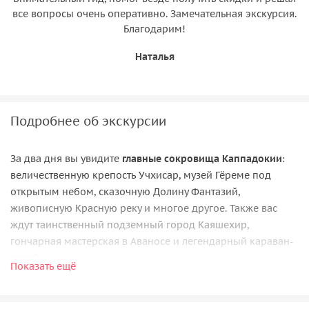
все вопросы очень оперативно. Замечательная экскурсия.
Благодарим!
Наталья
Подробнее об экскурсии
За два дня вы увидите
главные сокровища Каппадокии
:
величественную крепость Учхисар, музей Гёреме под
открытым небом, сказочную Долину Фантазий,
живописную Красную реку и многое другое. Также вас
ждут таинственный подземный город Каяшехир,
гончарная мастерская в Аваносе и легендарный караван-
сарай.
Показать ещё
Вас несомненно впечатлит утренний
полёт на воздушном
шаре
. У вас будет возможность увидеть пробуждающуюся