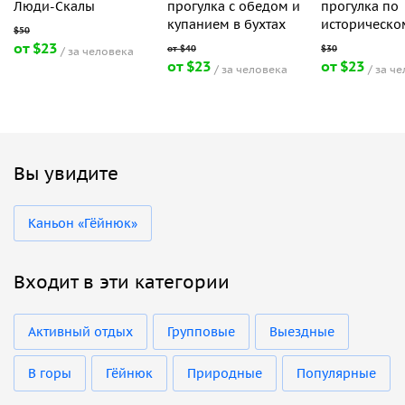
Люди-Скалы
прогулка с обедом и
прогулка по
купанием в бухтах
историческо
от $23
за человека
от $23
от $23
за человека
за ч
Вы увидите
Каньон «Гёйнюк»
Входит в эти категории
Активный отдых
Групповые
Выездные
В горы
Гёйнюк
Природные
Популярные