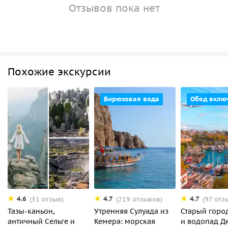
Отзывов пока нет
Похожие экскурсии
Бирюзовая вода
Обед вклю
4.6
4.7
4.7
(31 отзыв)
(219 отзывов)
(97 отз
Тазы-каньон,
Утренняя Сулуада из
Старый горо
античный Сельге и
Кемера: морская
и водопад Д