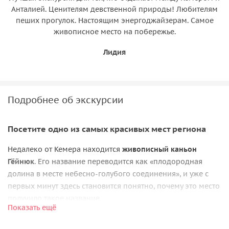
Анталией. Ценителям девственной природы! Любителям
пеших прогулок. Настоящим энергоджайзерам. Самое
живописное место на побережье.
Лидия
Подробнее об экскурсии
Посетите одно из самых красивых мест региона
Недалеко от Кемера находится
живописный каньон
Гёйнюк
. Его название переводится как «плодородная
долина в месте небесно-голубого соединения», и уже с
первых минут здесь становится понятно, почему это место
получило такое название.
Показать ещё
Каньон протянулся на 14 километров и окружён скалами