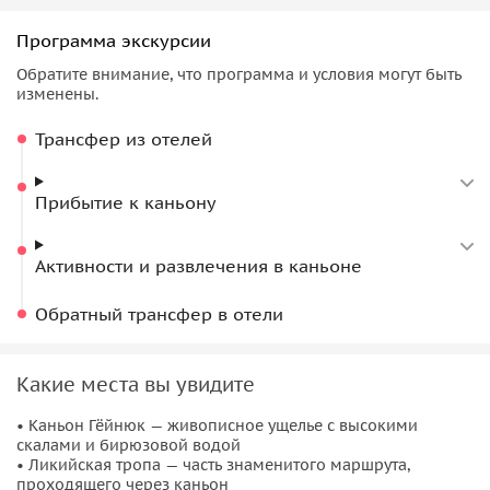
высотой до 350 метров. Это отличная локация для
любителей природы, красивых видов и
активного отдыха
.
Программа экскурсии
Что вас ждет?
Обратите внимание, что программа и условия могут быть
изменены.
За вами заедет трансфер из отеля, после чего группа
Трансфер из отелей
отправится к каньону Гёйнюк. Во время прогулки вы
увидите узкие участки каньона,
горные пейзажи
и
водопад
. Также на территории доступны дополнительные
Прибытие к каньону
активности, включая зиплайн над скалами (участие по
желанию).
Активности и развлечения в каньоне
На протяжении поездки с вами будет
сопровождающий
,
Обратный трансфер в отели
который поможет с организационными вопросами. Вы
можете сами распоряжаться свободным временем и
выбирать развлечения по душе.
Какие места вы увидите
Важно! Программа может отличаться в зависимости от
• Каньон Гёйнюк — живописное ущелье с высокими
организатора.
скалами и бирюзовой водой
• Ликийская тропа — часть знаменитого маршрута,
проходящего через каньон