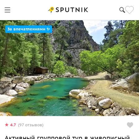
За впечатлениями ✨
4.7
(97 отзывов)
Активный групповой тур в живописный