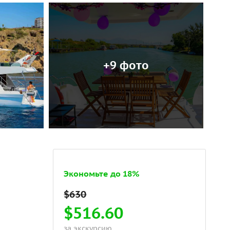
+9 фото
Экономьте до 18%
$516.60
за экскурсию