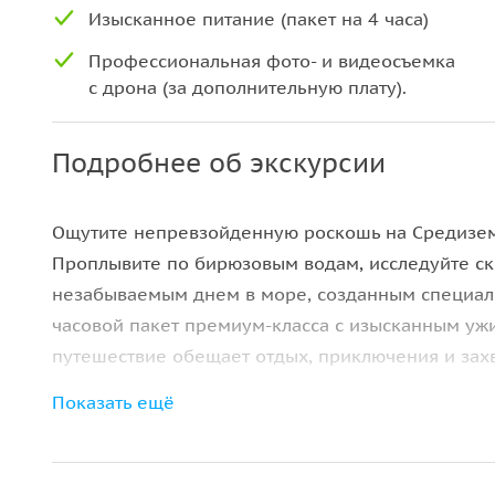
Изысканное питание (пакет на 4 часа)
Профессиональная фото- и видеосъемка
с дрона (за дополнительную плату).
Подробнее об экскурсии
Ощутите непревзойденную роскошь на Средиземн
Проплывите по бирюзовым водам, исследуйте с
незабываемым днем ​​в море, созданным специаль
часовой пакет премиум-класса с изысканным уж
путешествие обещает отдых, приключения и зах
Показать ещё
Ваше путешествие начинается с того момента, ка
отправляетесь к самым потрясающим местам Ант
воды эффектно впадают в море. Поплавайте и пон