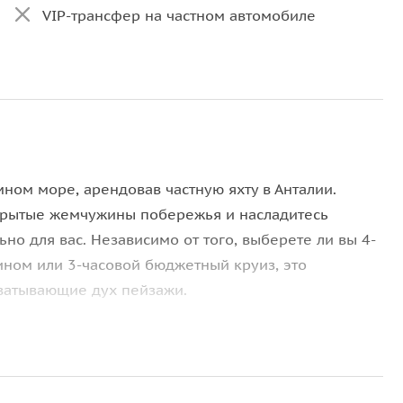
VIP-трансфер на частном автомобиле
ом море, арендовав частную яхту в Анталии.
крытые жемчужины побережья и насладитесь
но для вас. Независимо от того, выберете ли вы 4-
ином или 3-часовой бюджетный круиз, это
ватывающие дух пейзажи.
к вы поднимаетесь на борт своей частной яхты и
алии. Полюбуйтесь водопадом Дюден, где каскады
ыряйте с маской в ​​пещерах бухты Лара,