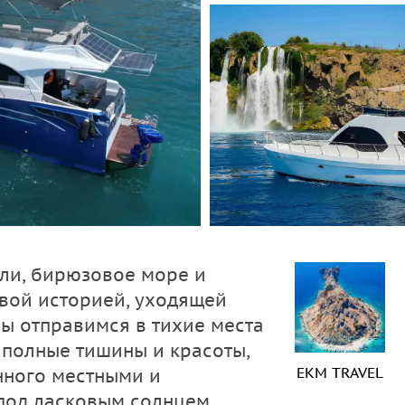
ели, бирюзовое море и
овой историей, уходящей
мы отправимся в тихие места
, полные тишины и красоты,
EKM TRAVEL
нного местными и
под ласковым солнцем,