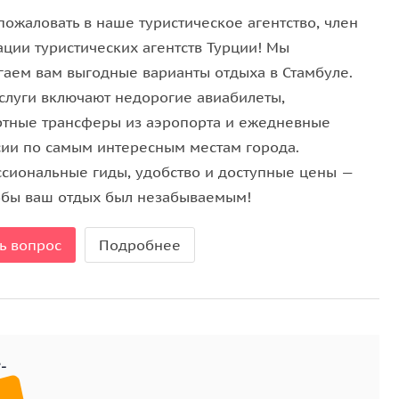
ой и завораживающими скальными образованиями.
пожаловать в наше туристическое агентство, член
отдохните на нетронутом пляже бухты Лара,
ации туристических агентств Турции! Мы
лнами.
гаем вам выгодные варианты отдыха в Стамбуле.
ченное количество безалкогольных напитков и
слуги включают недорогие авиабилеты,
ха. Если вы предпочитаете более короткий и
тные трансферы из аэропорта и ежедневные
т вам насладиться красотой Средиземноморья по
сии по самым интересным местам города.
сиональные гиды, удобство и доступные цены —
тобы ваш отдых был незабываемым!
еспечит плавную и беспроблемную поездку в
нальные услуги фото — и видеосъемки с дрона
ь вопрос
Подробнее
воляя вам заново пережить ваше яхтенное
ектами.
ческий отдых или просто роскошный отпуск, этот
евзойденный способ стильно исследовать