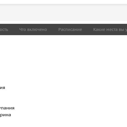
ость
Что включено
Расписание
Какие места вы 
а
ния
упания
арина