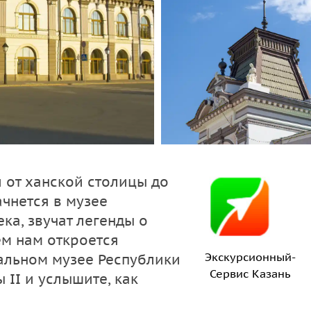
 от ханской столицы до
чнется в музее
ка, звучат легенды о
ем нам откроется
Экскурсионный-
альном музее Республики
Сервис Казань
 II и услышите, как