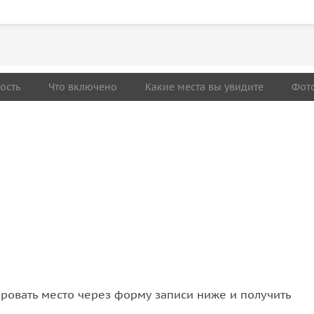
ость
Что включено
Какие места вы увидите
Фот
овать место через форму записи ниже и получить