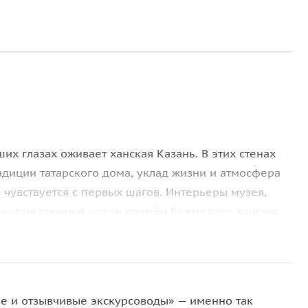
аших глазах оживает ханская Казань. В этих стенах
адиции татарского дома, уклад жизни и атмосфера
 чувствуется с первых шагов. Интерьеры музея,
ент подземных ходов времён Казанского ханства
е и отзывчивые экскурсоводы» — именно так