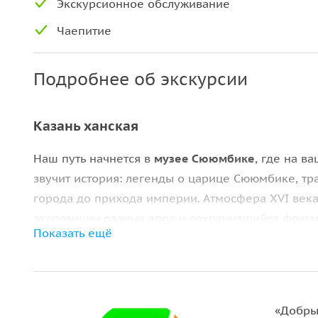
Экскурсионное обслуживание
Чаепитие
Подробнее об экскурсии
Казань ханская
Наш путь начнется в
музее Сююмбике
, где на в
звучит история: легенды о царице Сююмбике, тр
города до прихода империи. Атмосфера XVI века
экспозиции разных эпох и сохранившийся фрагм
Показать ещё
перенесут нас в далёкое прошлое.
Во время экскурсии вы узнаете:
какой была Казань до завоевания;
«Добры