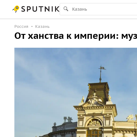
Россия
Казань
От ханства к империи: м