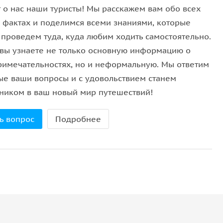
т о нас наши туристы! Мы расскажем вам обо всех
 быта.
 фактах и поделимся всеми знаниями, которые
 проведем туда, куда любим ходить самостоятельно.
оматным чаем и сладостями мы почувствуем ту
 вы узнаете не только основную информацию о
римечательностях, но и неформальную. Мы ответим
ые ваши вопросы и с удовольствием станем
ником в ваш новый мир путешествий!
ами появится новая — строгая, европейская,
атарстан
начнется другая глава нашей экскурсии —
ь вопрос
Подробнее
ормы изменили его судьбу, и увидим время, когда
ы. Музейное собрание насчитывает более 900 тысяч
иции народов Поволжья и России, западной и
её визите;