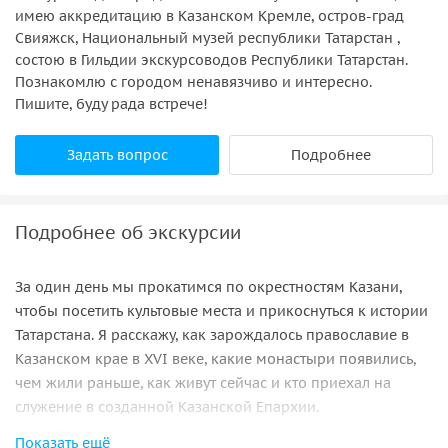
имею аккредитацию в Казанском Кремле, остров-град
Свияжск, Национальный музей республики Татарстан ,
состою в Гильдии экскурсоводов Республики Татарстан.
Познакомлю с городом ненавязчиво и интересно.
Пишите, буду рада встрече!
Задать вопрос
Подробнее
Подробнее об экскурсии
За один день мы прокатимся по окрестностям Казани,
чтобы посетить культовые места и прикоснуться к истории
Татарстана. Я расскажу, как зарождалось православие в
Казанском крае в XVI веке, какие монастыри появились,
чем жили раньше, как живут сейчас и кто приехал на
служение в созданной Казанской Епархии.
Показать ещё
Вы увидите: