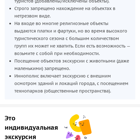
туристов (добавлены/исключены объекты).
желают побывать гости вне зависимости от
Строго запрещено нахождение на объектах в
вероисповедания;
нетрезвом виде.
Иннополис
— город будущего, где жизнь бежит
На входе во многие религиозные объекты
стремительно вперед, но каждый может там
выдаются платки и фартуки, но во время высокого
побывать и окунутся в местную атмосферу;
туристического сезона с большим количеством
Вселенский храм
(Храм всех религий), где никогда
групп их может не хватить. Если есть возможность —
не проходили религиозные службы — настоящий
возьмите с собой при необходимости.
арт-объект на берегу Волги.
Посещение объектов экскурсии с животными (даже
маленькими) запрещено.
Иннополис включает экскурсию с внешним
осмотром зданий и локаций города, с посещением
технопарков (общественные пространства).
Это
индивидуальная
экскурсия