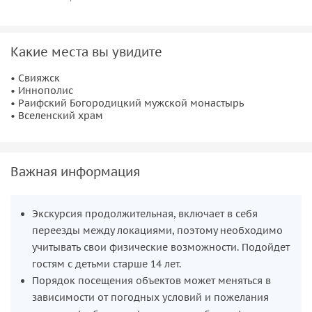
остров-град Свияжск
— застывшая история, город с
уникальной исторической судьбой. Он был основан
Какие места вы увидите
в 1551 году. Знакомство с ним — возможность
многогранного познания прошлого нашей страны.
• Свияжск
• Иннополис
Успенский собор
, переживший два основных этапа
• Раифский Богородицкий мужской монастырь
развития: первоначальный, псковского зодчества
• Вселенский храм
(XVI в.) и период барокко (XVIII в.);
Никольскую трапезную церковь
с колокольней —
первое здание в Казанском крае, построенное
Важная информация
псковскими зодчими;
Иоанно-Предтеченский женский монастырь с
церквями разного периода постройки;
Экскурсия продолжительная, включает в себя
здания уездного города, земской больницы,
переезды между локациями, поэтому необходимо
военных казарм и купеческие усадьбы на
учитывать свои физические возможности. Подойдет
территории Свияжска;
гостям с детьми старше 14 лет.
Раифский Богородицкий мужской монастырь,
Порядок посещения объектов может меняться в
основанный в 1613 году. Удивительное место, где
зависимости от погодных условий и пожелания
даже лягушки не квакают. Место паломничества, где