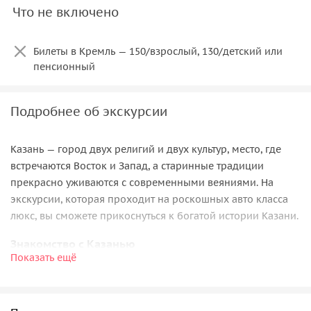
Что не включено
Билеты в Кремль — 150/взрослый, 130/детский или
пенсионный
Подробнее об экскурсии
Казань — город двух религий и двух культур, место, где
встречаются Восток и Запад, а старинные традиции
прекрасно уживаются с современными веяниями. На
экскурсии, которая проходит на роскошных авто класса
люкс, вы сможете прикоснуться к богатой истории Казани.
Знакомство с Казанью
Показать ещё
Наша экскурсия подойдет для тех, кто хотел бы
познакомиться с Казанью и увидеть как можно больше
достопримечательностей за короткий срок и в