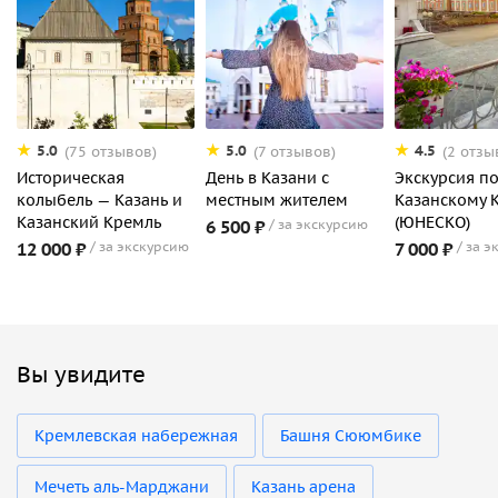
5.0
5.0
4.5
(75 отзывов)
(7 отзывов)
(2 отзы
Историческая
День в Казани с
Экскурсия п
колыбель — Казань и
местным жителем
Казанскому 
Казанский Кремль
(ЮНЕСКО)
6 500 ₽
за экскурсию
12 000 ₽
за экскурсию
7 000 ₽
за э
Вы увидите
Кремлевская набережная
Башня Сююмбике
Мечеть аль-Марджани
Казань арена