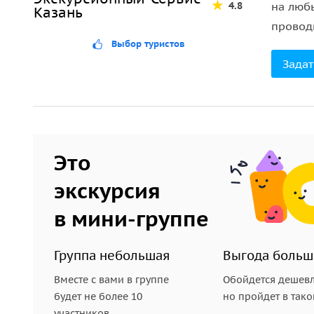
4.8
на люб
Казань
провод
Выбор туристов
Задат
Это
экскурсия
в мини-группе
Группа небольшая
Выгода больш
Вместе с вами в группе
Обойдется дешевл
будет не более 10
но пройдет в так
участников