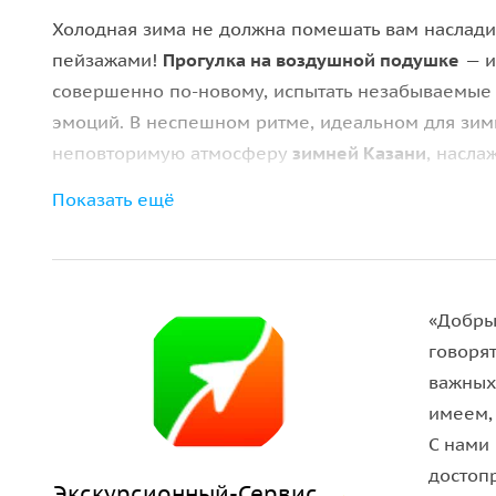
Холодная зима не должна помешать вам наслади
пейзажами!
Прогулка на воздушной подушке
— и
совершенно по-новому, испытать незабываемые
эмоций. В неспешном ритме, идеальном для зим
неповторимую атмосферу
зимней Казани
, насл
Показать ещё
За время прогулки вы увидите:
•
Центр семьи «Казан»
, также известный как ЗАГ
• панораму
Кремлёвской набережной
с центром
«УРАМ»;
«Добры
•
мост «Миллениум»
— самый высокий мост в Каз
говоря
• национальную библиотеку Республики Татарста
важных
имеем,
Прогулка по реке Казанке на воздушной подушк
С нами
испытать хотя бы раз в жизни. Уникальные виды
достоп
эмоций ждут вас!
Экскурсионный-Сервис