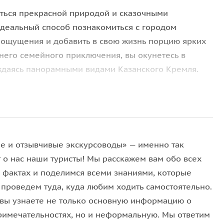
ться прекрасной природой и сказочными
деальный способ познакомиться с городом
 ощущения и добавить в свою жизнь порцию ярких
него семейного приключения, вы окунетесь в
аждаясь панорамными видами Казанского Кремля.
С «Чаша»;
 уличной молодежной культуры и экстрим-парком
е и отзывчивые экскурсоводы» — именно так
ани;
т о нас наши туристы! Мы расскажем вам обо всех
н.
 фактах и поделимся всеми знаниями, которые
 проведем туда, куда любим ходить самостоятельно.
е станет настоящим приключением, которое стоит
 вы узнаете не только основную информацию о
, невероятные впечатления и море положительных
римечательностях, но и неформальную. Мы ответим