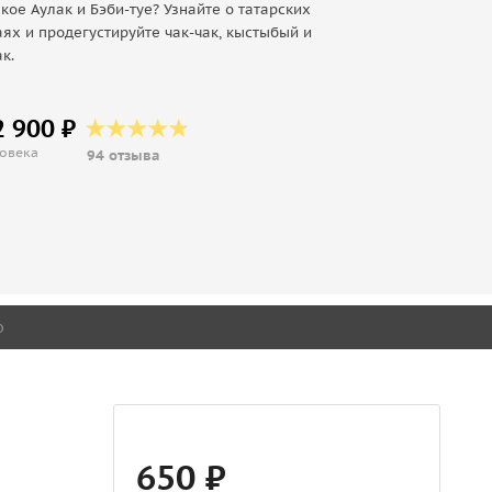
акое Аулак и Бэби-туе? Узнайте о татарских
ях и продегустируйте чак-чак, кыстыбый и
к.
2 900 ₽
ловека
94 отзыва
о
650 ₽