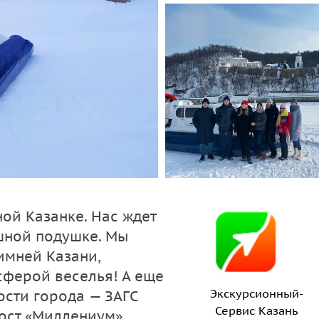
ой Казанке. Нас ждет
шной подушке. Мы
имней Казани,
сферой веселья! А еще
Экскурсионный-
сти города — ЗАГС
Сервис Казань
ост «Миллениум».