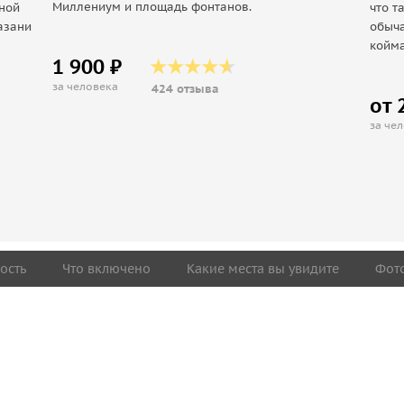
Миллениум и площадь фонтанов.
ной
что т
азани
обыча
койма
1 900 ₽
за человека
424 отзыва
от 
за че
ость
Что включено
Какие места вы увидите
Фот