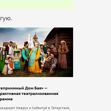
гую.
теприимный Дом Бая» —
рактивная театрализованная
грамма
разднуют Навруз и Сабантуй в Татарстане,