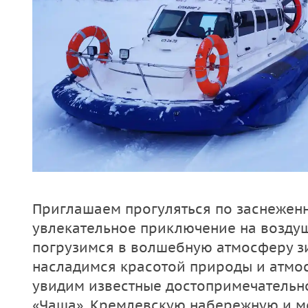
Приглашаем прогуляться по заснеженн
увлекательное приключение на возду
погрузимся в волшебную атмосферу з
насладимся красотой природы и атмо
увидим известные достопримечательно
«Чаша», Кремлевскую набережную и м