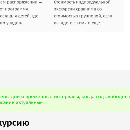
шем распоряжении —
Стоимость индивидуальной
ет программу,
экскурсии сравнима со
ста для детей, где
стоимостью групповой, если
что увидеть
вы идете с кем-то еще
ны дни и временные интервалы, когда гид свободен и
исание актуальным.
курсию