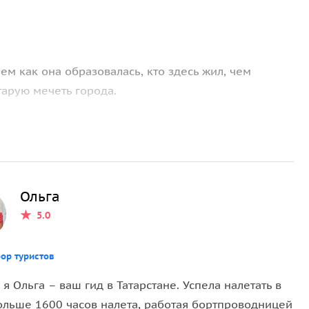
ем как она образовалась, кто здесь жил, чем
тарую мечеть города.
сь ярко и колоритно. Насыщенная прогулка по
Ольга
огоде и удобную обувь.
5.0
ор туристов
 я Ольга – ваш гид в Татарстане. Успела налетать в
ольше 1600 часов налета, работая бортпроводницей