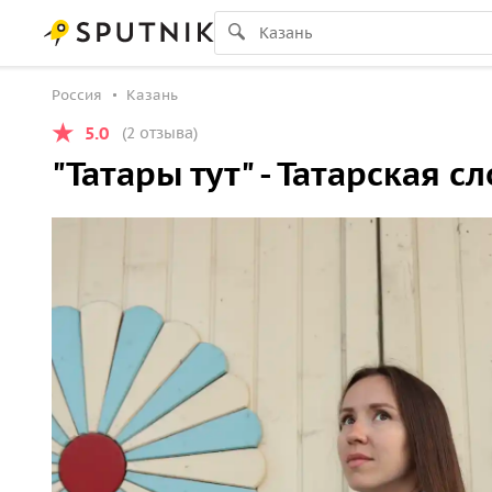
Россия
Казань
5.0
(2 отзыва)
"Татары тут" - Татарская с