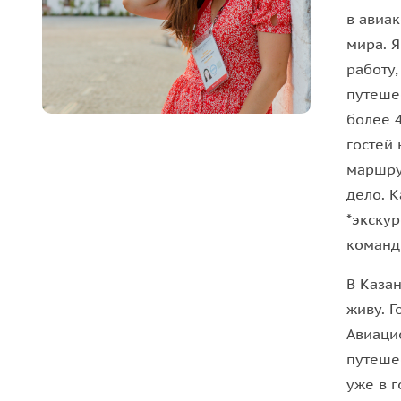
в авиа
мира. Я
работу,
путеше
более 
гостей
маршру
дело. К
*экску
коман
В Казан
живу. Г
Авиаци
путеше
уже в 