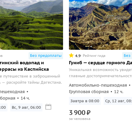
Без предоплаты
Без
4.9
ыв
Рейтинг гида
лтинский водопад и
Гуниб — сердце горного Да
еррасы из Каспийска
Уникальная возможность увиде
главные достопримечательности
е путешествие в заброшенный
его окрестностей за одну поезд
ь — раскройте тайны Дагестана.
Автомобильно-пешеходная
Исторические памятники, горн
пешеходная
Групповая сборная
12 ч.
водопады, теснины и лучшие с
сборная
14 ч.
площадки Дагестана. Все локац
Завтра в 08:00
Ср, 12 авг, 08
билеты и обед включены в стои
:00
Вс, 9 авг, 06:00
3
900
₽
экскурсии.
за человека