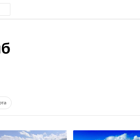
иб
рта