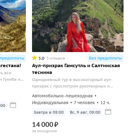
 предоплаты
Без предоплаты
5.0
5 отзывов
гестана!
Аул-призрак Гамсутль и Салтинская
теснина
ть все
 Гуниба и
Однодневный тур в высокогорный аул-
ку.
призрак с просмотром рукотворных и
ые панорамы,
природных водопадов
Автомобильно-пешеходная
мотровые
Индивидуальная
7 человек
12 ч.
ии, входные
:00
мость
Завтра в 08:00
Вс, 9 авг, 08:00
14
000
₽
за экскурсию