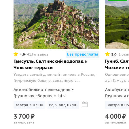
Без предоплаты
4.9
5.0
413 отзывов
1 отз
Гамсутль, Салтинский водопад и
Гуниб, Са
Чохские террасы
Чохские т
Увидеть самый длинный тоннель в России,
Однодневно
Гимринскую башню, связанную с
аул Гамсутл
Кавказской войной, а также Ирганайское
Автомобильно-пешеходная
Автобусно-
водохранилище.
Групповая сборная
14 ч.
Групповая 
Завтра в 07:00
Вс, 9 авг, 07:00
Завтра в 06
3
700
₽
4
000
₽
за человека
за человека