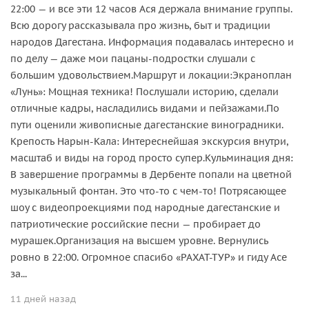
22:00 — и все эти 12 часов Ася держала внимание группы.
Всю дорогу рассказывала про жизнь, быт и традиции
народов Дагестана. Информация подавалась интересно и
по делу — даже мои пацаны-подростки слушали с
большим удовольствием. ​Маршрут и локации: ​Экраноплан
«Лунь»: Мощная техника! Послушали историю, сделали
отличные кадры, насладились видами и пейзажами. ​По
пути оценили живописные дагестанские виноградники. ​
Крепость Нарын-Кала: Интереснейшая экскурсия внутри,
масштаб и виды на город просто супер. ​Кульминация дня:
В завершение программы в Дербенте попали на цветной
музыкальный фонтан. Это что-то с чем-то! Потрясающее
шоу с видеопроекциями под народные дагестанские и
патриотические российские песни — пробирает до
мурашек. ​Организация на высшем уровне. Вернулись
ровно в 22:00. Огромное спасибо «РАХАТ-ТУР» и гиду Асе
за...
11 дней назад