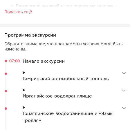
Гимринский автомобильно-дорожный тоннель
—
Показать ещё
самый длинный автомобильный тоннель в России,
протяженностью более 4 километров. Он проходит
сквозь Гимринский хребет и является важнейшей
транспортной артерией, соединяющей равнинную и
Программа экскурсии
горную части Дагестана;
Обратите внимание, что программа и условия могут быть
Гимринскую башню
— легендарную боевую башню,
изменены.
служившую последним оплотом имама Гази-
Начало экскурсии
07:00
Магомеда;
Ирганайское водохранилище — живописное
водохранилище бирюзового цвета, окруженное
Гимринский автомобильный тоннель
крутыми склонами гор. Оно образовалось в
результате строительства Ирганайской ГЭС и
Ирганайское водохранилище
поражает своим контрастом с суровым горным
ландшафтом;
Гоцатлинское водохранилище
— одно из самых
Гоцатлинское водохранилище и «Язык
молодых и чистых водохранилищ Дагестана,
Тролля»
известное своим изумрудным цветом воды и