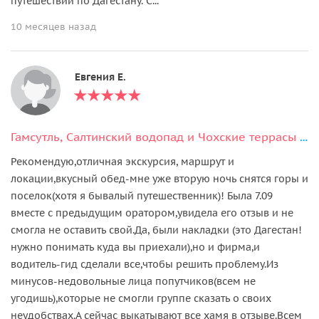
путешествий по Дагестану. С...
10 месяцев назад
Евгения Е.
Гамсутль, Салтинский водопад и Чохские террасы в мини-группе
Рекомендую,отличная экскурсия, маршрут и
локации,вкусный обед-мне уже вторую ночь снятся горы и
поселок(хотя я бывалый путешественник)! Была 7.09
вместе с предыдущим оратором,увидела его отзыв и не
смогла не оставить свой.Да, были накладки (это Дагестан!
нужно понимать куда вы приехали),но и фирма,и
водитель-гид сделали все,чтобы решить проблему.Из
минусов-недовольные лица попутчиков(всем не
угодишь),которые не смогли группе сказать о своих
неудобствах.А сейчас выкатывают все хамя в отзыве.Всем