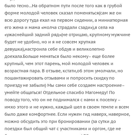
было тесно…На обратном пути после того как в грубой
форме молодой человек сказал поменяться(сам же он
всю дорогу туда ехал на первом сидении, а миниатюрная
его жена и мама «молча страдали сзади»),я села на
«ужаснейший задний ряд»(не отрицаю, крупному мужчине
будет не удобно, но и я не совсем хрупкая
девушка),настроила себе обдув и великолепно
доехала.Больше меняться было некому– еще более
крупный, чем этот парень, мой молодой человек и
возрастная пара. В отзыве, кстати,об этом умолчали, но
пошантажировать отзывами и попросить скидку по
приезду не забыли) Мы сами себе создаем настроение–
умейте общаться! Отдельное спасибо Магомеду! По
поводу того, что он не поднимался с нами к поселку –
имхо этого и не нужно, каждый шел в своем темпе и всем
было даже комфортнее. Если нужен гид наверх, наверное,
можно обсудить это при бронировании (за сутки до
поездки был общий чат с участниками и оргом, где не