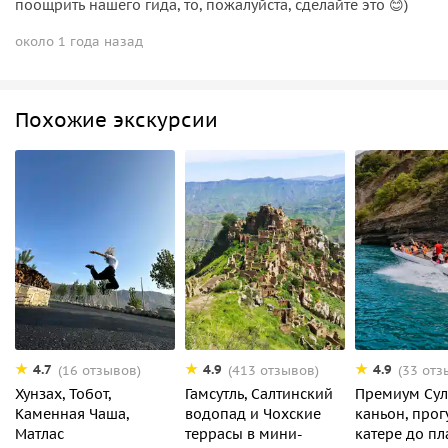
поощрить нашего гида, то, пожалуйста, сделайте это 😊)
около 1 года назад
Похожие экскурсии
4.7
4.9
4.9
(16 отзывов)
(413 отзывов)
(33 отз
Хунзах, Тобот,
Гамсутль, Салтинский
Премиум Сул
Каменная Чаша,
водопад и Чохские
каньон, прог
Матлас
террасы в мини-
катере до п