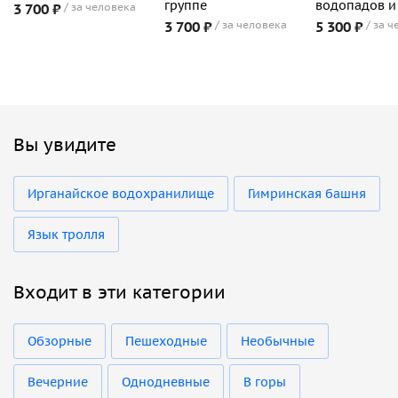
группе
водопадов и
3 700 ₽
за человека
3 700 ₽
за человека
5 300 ₽
за ч
Вы увидите
Ирганайское водохранилище
Гимринская башня
Язык тролля
Входит в эти категории
Обзорные
Пешеходные
Необычные
Вечерние
Однодневные
В горы