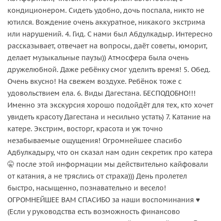
кондиционером. Сидеть удобно, дочь поспала, никто не
ютился. Вождение очень аккуратное, никакого экстрима
или нарушений. 4. Гид. С нами был Абдулкадыр. Интересно
рассказывает, отвечает на вопросы, даёт советы, юморит,
делает музыкальные паузы)) Атмосфера была очень
дружелюбной. Даже ребёнку смог уделить время! 5. Обед.
Очень вкусно! На свежем воздухе. Ребёнок тоже с
удовольствием ела. 6. Виды Дагестана. БЕСПОДОБНО!!!
Именно эта экскурсия хорошо подойдёт для тех, кто хочет
увидеть красоту Дагестана и несильно устать) 7. Катание на
катере. Экстрим, восторг, красота и уж точно
незабываемые ощущения! Огромнейшее спасибо
Адбулкадыру, что он сказал нам один секретик про катера
🤫 после этой информации мы действительно кайфовали
от катания, а не тряслись от страха))) День пролетел
быстро, насыщенно, познавательно и весело!
ОГРОМНЕЙШЕЕ ВАМ СПАСИБО за наши воспоминания ♥️
(Если у руководства есть возможность финансово