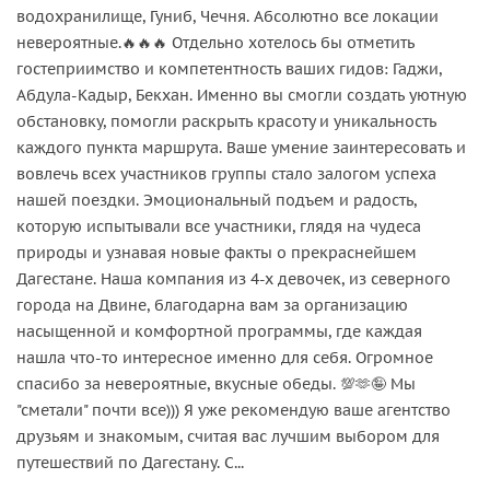
водохранилище, Гуниб, Чечня. Абсолютно все локации
невероятные.🔥🔥🔥 Отдельно хотелось бы отметить
гостеприимство и компетентность ваших гидов: Гаджи,
Абдула-Кадыр, Бекхан. Именно вы смогли создать уютную
обстановку, помогли раскрыть красоту и уникальность
каждого пункта маршрута. Ваше умение заинтересовать и
вовлечь всех участников группы стало залогом успеха
нашей поездки. Эмоциональный подъем и радость,
которую испытывали все участники, глядя на чудеса
природы и узнавая новые факты о прекраснейшем
Дагестане. Наша компания из 4-х девочек, из северного
города на Двине, благодарна вам за организацию
насыщенной и комфортной программы, где каждая
нашла что-то интересное именно для себя. Огромное
спасибо за невероятные, вкусные обеды. 💯🫶🤪 Мы
"сметали" почти все))) Я уже рекомендую ваше агентство
друзьям и знакомым, считая вас лучшим выбором для
путешествий по Дагестану. С...