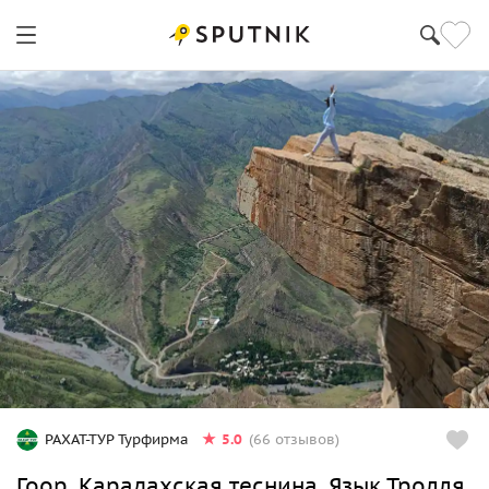
5.0
РАХАТ-ТУР Турфирма
(66 отзывов)
Гоор, Карадахская теснина, Язык Тролля