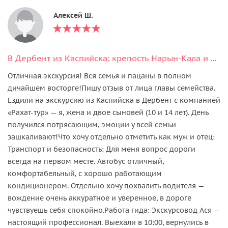
Алексей Ш.
В Дербент из Каспийска: крепость Нарын-Кала и экраноплан Лунь в мини-группе
Отличная экскурсия! Вся семья и пацаны в полном
дичайшем восторге! ​Пишу отзыв от лица главы семейства.
Ездили на экскурсию из Каспийска в Дербент с компанией
«Рахат-тур» — я, жена и двое сыновей (10 и 14 лет). День
получился потрясающим, эмоции у всей семьи
зашкаливают! ​Что хочу отдельно отметить как муж и отец: ​
Транспорт и безопасность: Для меня вопрос дороги
всегда на первом месте. Автобус отличный,
комфортабельный, с хорошо работающим
кондиционером. Отдельно хочу похвалить водителя —
вождение очень аккуратное и уверенное, в дороге
чувствуешь себя спокойно. ​Работа гида: Экскурсовод Ася —
настоящий профессионал. Выехали в 10:00, вернулись в