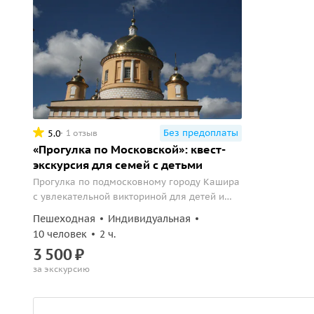
Без предоплаты
5.0
1 отзыв
«Прогулка по Московской»: квест-
экскурсия для семей с детьми
Прогулка по подмосковному городу Кашира
с увлекательной викториной для детей и
взрослых.
Пешеходная
Индивидуальная
10 человек
2 ч.
3
500
₽
за экскурсию