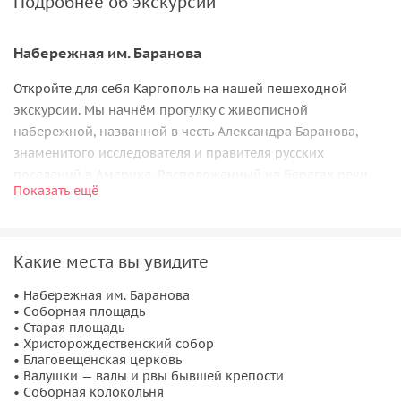
Подробнее об экскурсии
Набережная им. Баранова
Откройте для себя Каргополь на нашей пешеходной
экскурсии. Мы начнём прогулку с живописной
набережной, названной в честь Александра Баранова,
знаменитого исследователя и правителя русских
поселений в Америке. Расположенный на берегах реки
Показать ещё
Онеги, исток которой находится в озере Лаче, Каргополь в
прошлом был ключевым торговым узлом, игравшим
важную роль в экономике древней Руси.
Какие места вы увидите
Прогулка по историческому центру
• Набережная им. Баранова
• Соборная площадь
Прохаживаясь по Соборной и Старой торговым
• Старая площадь
площадям, вы познакомитесь с архитектурными
• Христорождественский собор
шедеврами, включая Христорождественский собор XVI
• Благовещенская церковь
• Валушки — валы и рвы бывшей крепости
века и Благовещенскую церковь XVII века. «Валушки»,
• Соборная колокольня
свидетели древних оборонительных сооружений,