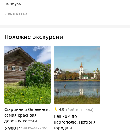
полную.
2 дня назад
Похожие экскурсии
Старинный Ошевенск:
4.8
(Рейтинг гида)
самая красивая
Пешком по
деревня России
Каргополю: История
5 900 ₽
за экскурсию
города и