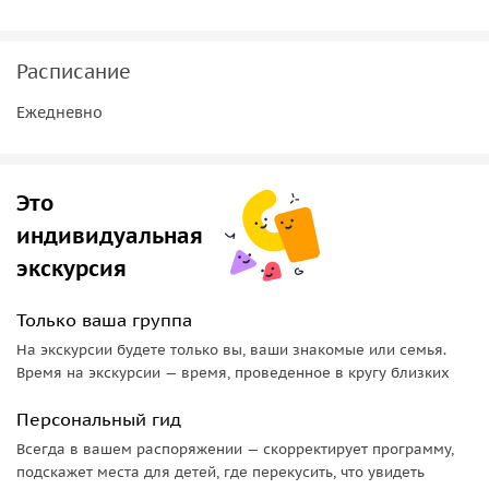
расскажут нам о героической обороне города от
вражеских войск в 1612 году. Каргополь, как музей под
Расписание
открытым небом, сохранил уникальные крепостные валы
и план застройки времен Екатерины II.
Ежедневно
Это
индивидуальная
экскурсия
Только ваша группа
На экскурсии будете только вы, ваши знакомые или семья.
Время на экскурсии — время, проведенное в кругу близких
Персональный гид
Всегда в вашем распоряжении — скорректирует программу,
подскажет места для детей, где перекусить, что увидеть