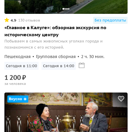
Без предоплаты
4.9
130 отзывов
«Главное в Калуге»: обзорная экскурсия по
историческому центру
Побываем в самых живописных уголках города и
познакомимся с его историей.
Пешеходная
Групповая сборная
2 ч. 30 мин.
Сегодня в 11:00
Сегодня в 14:00
1
200
₽
за человека
Вкусно ☀️