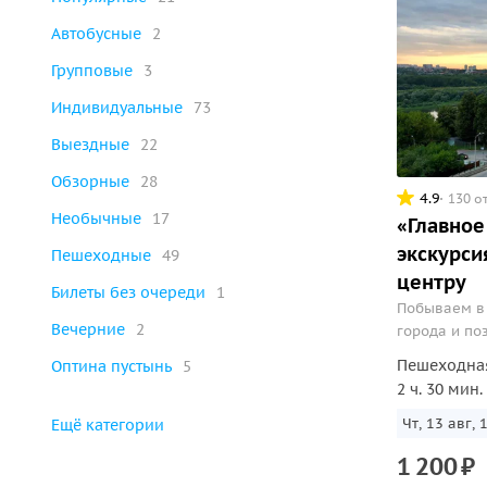
Автобусные
2
Групповые
3
Индивидуальные
73
Выездные
22
Обзорные
28
4.9
130 о
Необычные
17
«Главное
экскурси
Пешеходные
49
центру
Билеты без очереди
1
Побываем в
Вечерние
2
города и по
Пешеходна
Оптина пустынь
5
2 ч. 30 мин.
Чт, 13 авг, 
Ещё категории
1
200
₽