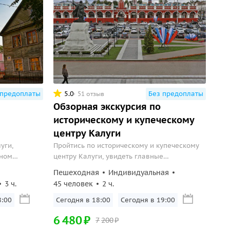
 предоплаты
5.0
Без предоплаты
51 отзыв
Обзорная экскурсия по
историческому и купеческому
центру Калуги
уги,
Пройтись по историческому и купеческому
ьном
центру Калуги, увидеть главные
архитектурные достопримечательности и
Пешеходная
Индивидуальная
влюбиться в город над Окой.
3 ч.
45 человек
2 ч.
8:00
Сегодня в 18:00
Сегодня в 19:00
6
480
₽
7
200
₽