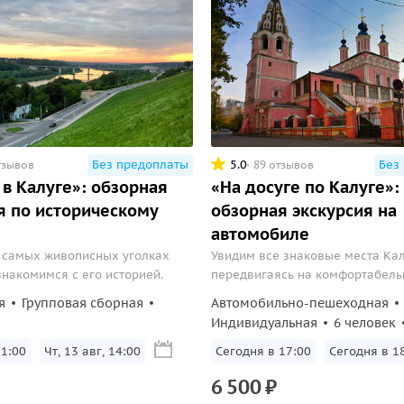
Без предоплаты
5.0
Без
тзывов
89 отзывов
 в Калуге»: обзорная
«На досуге по Калуге»:
я по историческому
обзорная экскурсия на
автомобиле
 самых живописных уголках
Увидим все знаковые места Кал
знакомимся с его историей.
передвигаясь на комфортабел
автомобиле.
я
Групповая сборная
Автомобильно-пешеходная
Индивидуальная
6 человек
11:00
Чт, 13 авг, 14:00
Сегодня в 17:00
Сегодня в 1
6
500
₽