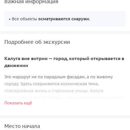
Важная информация
• Все объекты
осматриваются снаружи.
Подробнее об экскурсии
Калуга вне витрин — город, который открывается в
движении
Это маршрут не по парадным фасадам, а по живому
городу. Здесь соединяются космическая тема,
повседневная жизнь и старинные улицы. Калуга
раскрывается шаг за шагом — через неожиданные детали
Показать ещё
и городские смыслы.
Космос и современность
Место начала
Путь начинается в
сквере Мира
у памятника Циолковскому