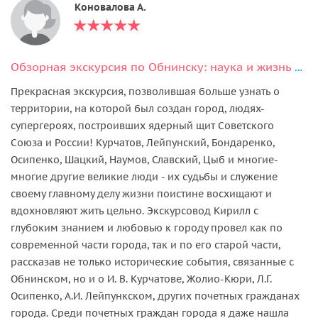
Коновалова А.
Обзорная экскурсия по Обнинску: наука и жизнь Первого Наукограда
Прекрасная экскурсия, позволившая больше узнать о
территории, на которой был создан город, людях-
супергероях, построивших ядерный щит Советского
Союза и России! Курчатов, Лейпунский, Бондаренко,
Осипенко, Шацкий, Наумов, Славский, Цыб и многие-
многие другие великие люди - их судьбы и служение
своему главному делу жизни поистине восхищают и
вдохновляют жить цельно. Экскурсовод Кирилл с
глубоким знанием и любовью к городу провел как по
современной части города, так и по его старой части,
рассказав не только исторические события, связанные с
Обнинском, но и о И. В. Курчатове, Жолио-Кюри, Л.Г.
Осипенко, А.И. Лейпункском, других почетных гражданах
города. Среди почетных граждан города я даже нашла