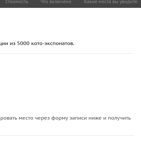
Стоимость
Что включено
Какие места вы увидите
ции из 5000 кото-экспонатов.
овать место через форму записи ниже и получить