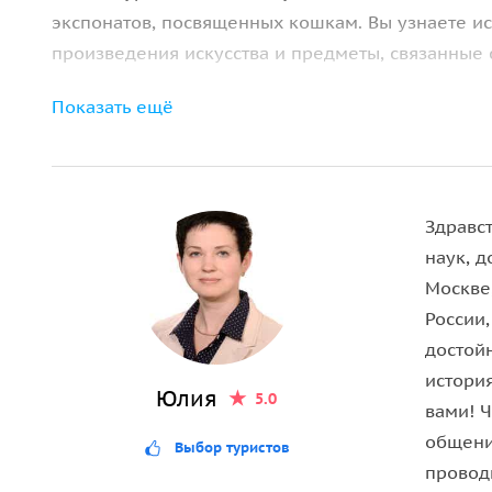
экспонатов, посвященных кошкам. Вы узнаете и
произведения искусства и предметы, связанные 
Показать ещё
Коллекция музея
Экспозиция включает более
5000 экспонатов
— от
ценностей до небанальных предметов. Вы увиди
которые перенесут в детство.
Здравс
наук, д
История создания
Москве
России,
Владельцы музея собирали коллекцию более
35 
достой
интересна и взрослым, и детям, раскрывая разны
история
Юлия
5.0
вами! Ч
общени
Выбор туристов
провод