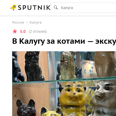
Россия
Калуга
5.0
(2 отзыва)
В Калугу за котами — экс