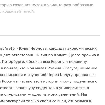
сторию создания музея и увидите разнообразные
с кошачьей темой.
 произведений искусства и художественных
те тончайший фарфор, живопись и экспонаты,
твуйте! Я - Юлия Чернова, кандидат экономических
оцент, аттестованный гид по Калуге. Долго прожив в
, Петербурге, объехав всю Европу и половину
 я поняла, что моя малая Родина - Калуга, не менее
лет
. Экскурсия от основателей музея будет
на внимания и изучения! Через Калугу прошла вся
е аспекты кошачьей темы в искусстве и культуре.
 России и частью этой истории я хочу поделиться с
етверть века я учу студентов в университете, а
е с туристами — одно из моих увлечений. Мы
им экскурсии только своей семьёй, относимся к