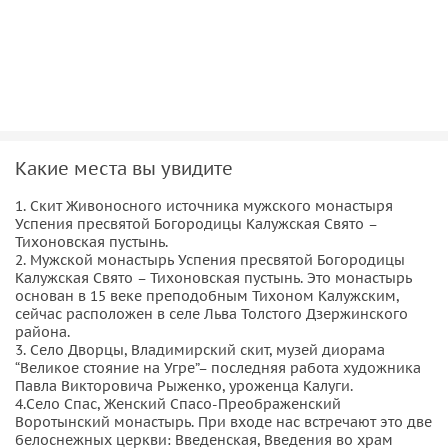
дубом преподобного Тихона, узнаем истории и легенды
этого места.
Затем мы едем в село Дворцы — здесь находится
Владимирский скит монастыря, где расположен музей-
диорама «Великое стояние на Угре» — последняя работа
художника Павла Викторовича Рыженко, уроженца
Калуги.
Какие места вы увидите
Заканчиваем мы наше путешествие, побывав в селе Спас
1. Скит Живоносного источника мужского монастыря
Успения пресвятой Богородицы Калужская Свято –
— здесь уже в 11 веке стоял древнерусский город —
Тихоновская пустынь.
археологи нашли массу крайне интересных находок, от
2. Мужской монастырь Успения пресвятой Богородицы
железных кольчуг, до женских украшений и арабских
Калужская Свято – Тихоновская пустынь. Это монастырь
основан в 15 веке преподобным Тихоном Калужским,
монет. При входе нас встречают две белоснежные церкви:
сейчас расположен в селе Льва Толстого Дзержинского
Введенская, Введения во храм Пресвятой Богородицы 17
района.
в.,— она одновременно и двухглавая и шатровая, что само
3. Село Дворцы, Владимирский скит, музей диорама
“Великое стояние на Угре”– последняя работа художника
по себе большая редкость, и Спасо-Преображенский
Павла Викторовича Рыженко, уроженца Калуги.
собор 16 в. — первый каменный храм монастыря.
4.Село Спас, Женский Спасо-Преображенский
Воротынский монастырь. При входе нас встречают это две
белоснежных церкви: Введенская, Введения во храм