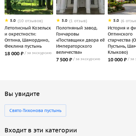
5.0
5.0
5.0
(10 отзывов)
(1 отзыв)
(6 отзы
Летописный Козельск
Полотняный завод.
История и ф
и окрестности:
Гончаровы
Оптинского
Оптина, Шамордино,
«Поставщики двора её
старчества (
Феклина пустынь
Императорского
Пустынь, Ша
величества»
Клыково)
18 000 ₽
за экскурсию
7 500 ₽
за экскурсию
10 000 ₽
за
Вы увидите
Свято-Тихонова пустынь
Входит в эти категории