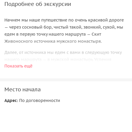
Подробнее об экскурсии
Начнем мы наше путешествие по очень красивой дороге
— через сосновый бор, чистый такой, звонкий, сухой, мы
едем в первую точку нашего маршрута — Скит
Живоносного источника мужского монастыря.
Далее, от источника мы едем с вами в следующую точку
нашего маршрута — в мужской монастырь Успения
Показать ещё
пресвятой Богородицы Калужская Свято — Тихоновская
пустынь. Это монастырь основан в 15 веке преподобным
Тихоном Калужским, сейчас расположен в селе Льва
Толстого Дзержинского района.
Место начала
В монастыре осмотрим интереснейший музей монастыря,
Адрес:
По договоренности
Успенский собор, Преображенский храм, Никольский
храм, колокольню. Ново-Византийский архитектурный
стиль монастыря поражает величием и удивительной
масштабностью, мощью красоты. Посмотрим часовню над