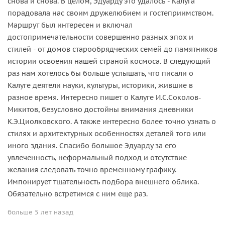
снова и снова. В целом, Эдуарду это удалось - Калуга
порадовала нас своим дружелюбием и гостеприимством.
Маршрут был интересен и включал
достопримечательности совершенно разных эпох и
стилей - от домов старообрядческих семей до памятников
истории освоения нашей страной космоса. В следующий
раз нам хотелось бы больше услышать, что писали о
Калуге деятели науки, культуры, историки, жившие в
разное время. Интересно пишет о Калуге И.С.Соколов-
Микитов, безусловно достойны внимания дневники
К.Э.Циолковского. А также интересно более точно узнать о
стилях и архитектурных особенностях деталей того или
иного здания. Спасибо большое Эдуарду за его
увлеченность, неформальный подход и отсутствие
желания следовать точно временному графику.
Импонирует тщательность подбора внешнего облика.
Обязательно встретимся с ним еще раз.
больше 5 лет назад