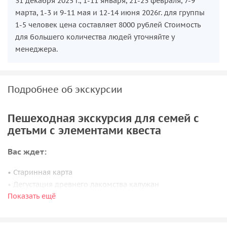
31 декабря 2025 г., 1-11 января, 21-23 февраля, 7-9
марта, 1-3 и 9-11 мая и 12-14 июня 2026г. для группы
1-5 человек цена составляет 8000 рублей Стоимость
для большего количества людей уточняйте у
менеджера.
Подробнее об экскурсии
Пешеходная экскурсия для семей с
детьми с элементами квеста
Вас ждет:
• Старинная карта
• Дегустация древнего лакомства калужан
Показать ещё
• Самые яркие истории
• Поиск тайника с золотыми монетами