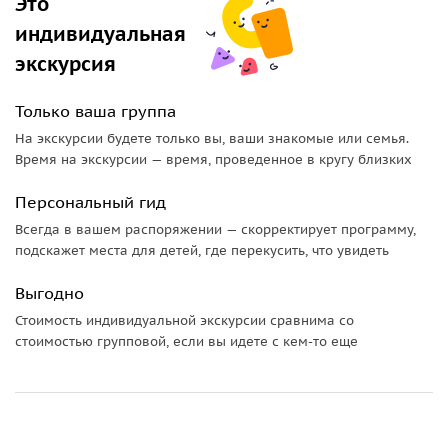
Это
начала XIX века.
индивидуальная
• палаты Макарова построены на окраине города. Почему
экскурсия
на этом месте была окраина?
• узнаете, в чем уникальность Каменного моста.
Только ваша группа
• поймете, почему арки присутственных мест разные по
высоте.
На экскурсии будете только вы, ваши знакомые или семья.
Время на экскурсии — время, проведенное в кругу близких
• окажетесь на территории бывшей калужской крепости.
• увидите реку Оку и узнаете, почему она обмелела.
Персональный гид
• посетите торговые купеческие ряды.
Всегда в вашем распоряжении — скорректирует программу,
Экскурсия сопровождается демонстрацией наглядных
подскажет места для детей, где перекусить, что увидеть
материалов. Также будет много вопросов на подумать-
Выгодно
угадать.
Стоимость индивидуальной экскурсии сравнима со
*при заказе экскурсии дарим вам подарок —
стоимостью групповой, если вы идете с кем-то еще
аудиоэкскурсию по Калуге "Говорящий Код". Эта
аудиоэкскурсия дополнит вашу прогулку по Калуге.