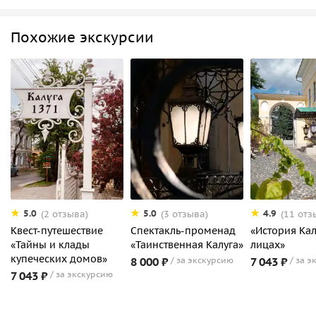
Похожие экскурсии
5.0
5.0
4.9
(2 отзыва)
(3 отзыва)
(11 отз
Квест-путешествие
Спектакль-променад
«История Кал
«Тайны и клады
«Таинственная Калуга»
лицах»
купеческих домов»
8 000 ₽
за экскурсию
7 043 ₽
за э
7 043 ₽
за экскурсию