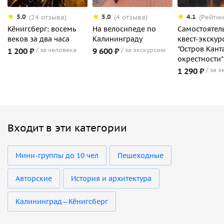
5.0
5.0
4.1
(24 отзыва)
(4 отзыва)
(Рейтин
Кёнигсберг: восемь
На велосипеде по
Самостоятел
веков за два часа
Калининграду
квест-экскур
"Остров Кант
1 200 ₽
за человека
9 600 ₽
за экскурсию
окрестности"
1 290 ₽
за э
Входит в эти категории
Мини-группы до 10 чел
Пешеходные
Авторские
История и архитектура
Калининград—Кёнигсберг