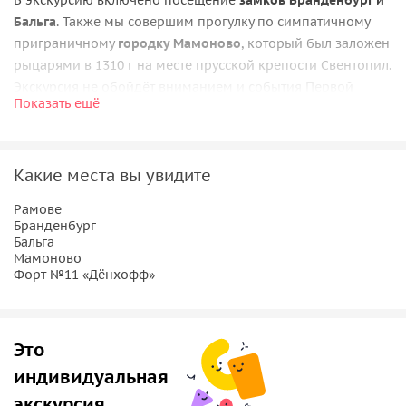
В экскурсию включено посещение
замков Бранденбург и
Бальга
. Также мы совершим прогулку по симпатичному
приграничному
городку Мамоново
, который был заложен
рыцарями в 1310 г на месте прусской крепости Свентопил.
Экскурсия не обойдёт вниманием и события Первой
Показать ещё
Мировой войны, а также Хайльсбергскую операцию в
годы Великой Отечественной войны. Ярким финалом
экскурсии станет посещение
форта №11 «Дёнхофф»
.
Какие места вы увидите
Маршрут:
Калининград — Ушаково — Ладушкин —
Мамоново — Калининград.
Рамове
Бранденбург
Бальга
Мамоново
Форт №11 «Дёнхофф»
Это
индивидуальная
экскурсия