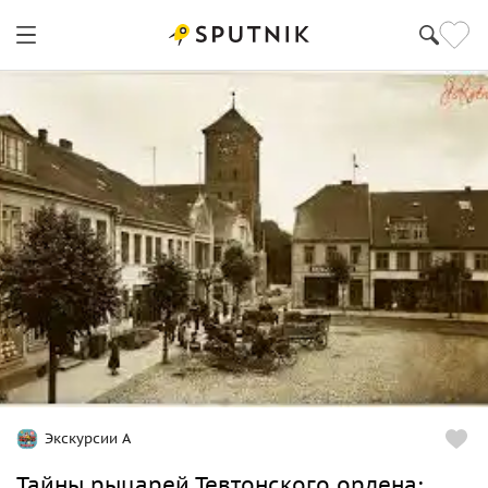
Калининград
Экскурсии А
Тайны рыцарей Тевтонского ордена: