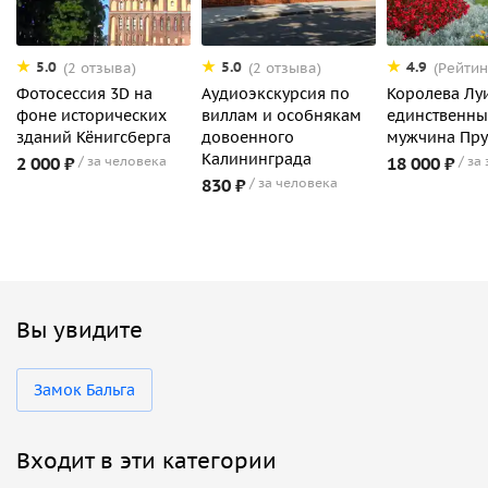
5.0
5.0
4.9
(2 отзыва)
(2 отзыва)
(Рейтин
Фотосеcсия 3D на
Аудиоэкскурсия по
Королева Лу
фоне исторических
виллам и особнякам
единственн
зданий Кёнигсберга
довоенного
мужчина Пру
Калининграда
2 000 ₽
за человека
18 000 ₽
за
830 ₽
за человека
Вы увидите
Замок Бальга
Входит в эти категории