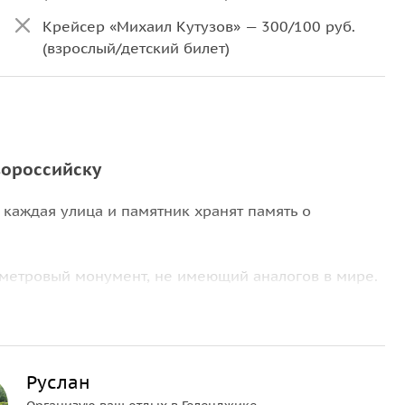
Крейсер «Михаил Кутузов» — 300/100 руб.
(взрослый/детский билет)
вороссийску
 каждая улица и памятник хранят память о
метровый монумент, не имеющий аналогов в мире.
авы», рассказывающий о подвиге морских
 1943 году. Их мужество стало переломным
ореволюционная архитектура, уцелевшая в военные
Руслан
 ощутите дух старого Новороссийска;