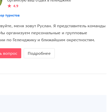
Организую ваш отдых в Геленджике
4.9
мленная горами Маркотхского хребта. Контраст
ет захватывающие панорамы;
ор туристов
абль-музей (210 м в длину), единственный
вуйте, меня зовут Руслан. Я представитель команды
и советских крейсеров. Вы узнаете о жизни
 Мы организуем персональные и групповые
сии по Геленджику и ближайшим окрестностям.
т
, позволяющий в полной мере прочувствовать
, природную красоту и промышленную мощь.
ь вопрос
Подробнее