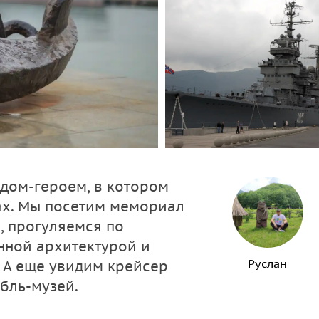
одом-героем, в котором
ах. Мы посетим мемориал
, прогуляемся по
нной архитектурой и
Руслан
 А еще увидим крейсер
бль-музей.