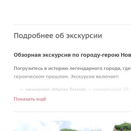
Подробнее об экскурсии
Обзорная экскурсия по городу-герою Но
Погрузитесь в историю легендарного города, где
героическом прошлом. Экскурсия включает:
мемориал «Малая Земля»
— уникальный 22-
Внутри вас ждет музей «Галерея боевой сл
Показать ещё
пехотинцев, 225 дней державших оборону в
моментом в освобождении города;
исторический центр — здесь сохранилась д
годы. Прогуляйтесь по старинным улочкам и