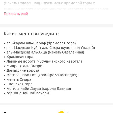
(мечеть Отдаленная). Спустимся с Храмовой горы к
Львиным воротам Мусульманского квартала. Прогуляемся
Показать ещё
по мусульманскому кварталу: начнем от Львиных ворот,
зайдем в мидрасе аль-Омария, полюбуемся шедеврами
мамлюкской архитектуры, насладимся рыночными
Какие места вы увидите
улицами с пряностями, кофе и всякой всячиной,
подойдем к красивым Дамасским воротам.
• аль-Харам аль-Шариф (Храмовая гора)
• аль-Масджид Кубат аль-Сахра (купол над Скалой)
Посетим могилу наби Иса (храм Гроба Господня). Рядом
• аль-Масджид аль-Акца (мечеть Отдаленная)
находится мечеть Омара, построенная на месте молитвы
• Храмовая гора
халифа. Отправимся на Сионскую гору, где находится
• Львиные ворота Мусульманского квартала
• Мидрасе аль-Омария
могила наби Дауда (короля Давида) и мечеть на могиле
• Дамасские ворота
пророка (горница Тайной вечери).
• могила наби Иса (храм Гроба Господня).
• мечеть Омара
Важная информация:
• Сионская гора
• могила наби Дауда (короля Давида)
• горница Тайной вечери
Форма одежды скромная, удобная обувь.