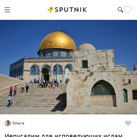
Иерусалим
Ольга
Иерусалим для исповедующих ислам