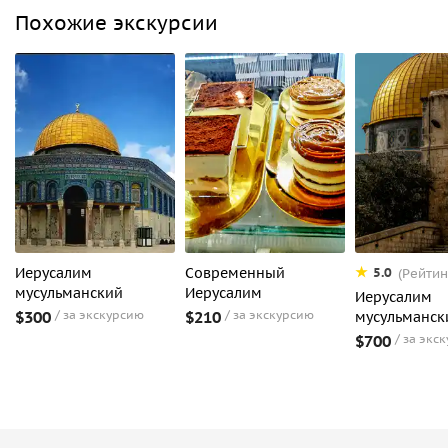
Похожие экскурсии
Иерусалим
Современный
5.0
(Рейтин
мусульманский
Иерусалим
Иерусалим
$300
за экскурсию
$210
за экскурсию
мусульманск
$700
за экс