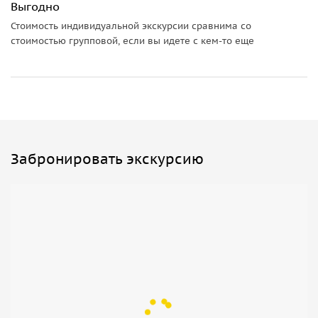
Выгодно
платонически, ибо разница в социальном статусе
Стоимость индивидуальной экскурсии сравнима со
диктовала субординацию. Эту версию усиливает другое
стоимостью групповой, если вы идете с кем-то еще
придание, которое гласит, что и сама царица Тамар
захотела быть похороненной именно здесь. Утверждают,
что царица Тамар или же ее сердце, покоятся где-то на
территории Крестового монастыря возле возлюбленного.
Так сердца влюбленных соединяются после смерти на том
самом месте, где выросло необыкновенное Дерево, из
которого был сделан Крест Спасителя, дарующего вечную
Забронировать экскурсию
Жизнь.
О Древе
Как утверждает придание на месте монастыря племянник
Авраама, Лот посадил дерево. Вернее, посадил он те
самые три сухие посоха, которые оставили явившиеся к
Аврааму Ангелы (Троица). Три Ангела (в христианской
традиции — Троица) сообщили Аврааму, что у него
родится долгожданный законнорожденный сын Исаак.