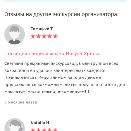
следовало пробудить к жизни. Жизнь, пусть не бурная,
вернулась в стены монастыря. Впрочем, в этом есть своя
Отзывы на другие экскурсии организатора:
прелесть: здесь можно уединиться и окунуться в
атмосферу заколдованного царства, оставившего за
Тимофей Т.
скобками определение пространства и времени. В ходе
нашей экскурсии мы посетим: Крестовый монастырь,
посетим Храм Гроба Господня, где зайдем в часовню
Последняя неделя жизни Иисуса Христа
обретения Честного Животворящего Креста, поднимемся
на Голгофу и, если повезет, прикоснемся к частичке самого
Светлана прекрасный экскурсовод, были группой всех
Креста.
возрастов и ей удалось заинтересовать каждого!
Познакомится с Иерусалимом за один день не
Важная информация:
представляется возможным, но мы получили от этого дня
максимум. Настоятельно рекомендуем!!!
В воскресенье монастырь Креста закрыт. Форма одежды —
скромная (плечи и колени закрыты). Дамам желательно
6 месяцев назад
иметь при себе платок.
Natalia Н.