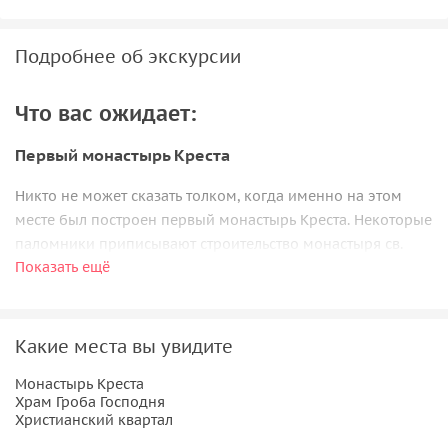
Подробнее об экскурсии
Что вас ожидает:
Первый монастырь Креста
Никто не может сказать толком, когда именно на этом
месте был построен первый монастырь Креста. Некоторые
паломники приписывают строительство монастыря св.
Показать ещё
равноапостольной царице Елене. Что, впрочем, вряд ли:
так повелось, что традиционно царице Елене
приписывается огромное количество построек, если мы
сложим все церкви и монастыри, которые якобы
Какие места вы увидите
построила Елена, то скоро поймем, что на столь бурное
Монастырь Креста
строительство не хватило бы царской казны.
Храм Гроба Господня
Христианский квартал
Сын Елены, Константин Великий, подарил впоследствии