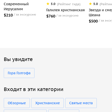
Современный
5.0
5.0
(Рейтинг гида)
(Рейтин
Иерусалим
Галилея христианская
Звезда и сме
$210
за экскурсию
Шеана
$760
за экскурсию
$500
за экс
Вы увидите
Гора Голгофа
Входит в эти категории
Обзорные
Христианские
Святые места