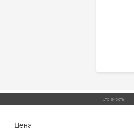
Важная информация:
Важно правильно экипироваться: удобная одежда
Стоимость
Цена