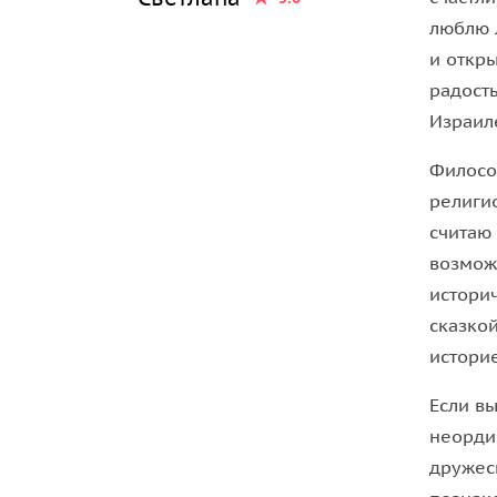
отдыха иерусалимцев, особенно нерелигиозных:
люблю 
работают даже в субботу. Старый ж/д вокзал, сюд
и откры
— отец сионизма, приехал он сюда с важной мис
радост
кайзером, который тоже прибыл в Иерусалим с м
Израил
своих немцев. Т. Герцель очень надеялся через 
Филосо
Палестины — Абдул Хамида Второго, турецкого су
религи
строить поселения на земле Израиля… Однако, 
считаю
махер» Герцеля, не увенчался успехом…
возмож
Прогулка по «кварталу блаженных»
истори
сказко
Мы посетим прекрасный парк возле первого кв
истори
первый квартал, который был построен в 1860 г
Если в
Шааненим — переводится как «квартал блаженны
неорди
известным еврейским меценатом Мозесом Монтеф
дружес
бедноты», как-то не политкорректно, нашли цит