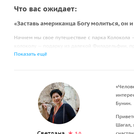
Что вас ожидает:
«Заставь американца Богу молиться, он и
Начнем мы свое путешествие с парка Колокола —
колоколу — подарку из далекой Филадельфии, п
Показать ещё
Независимости Америки. Как и все нормальные
колокольным звоном. Добропорядочные граждан
что в один прекрасный день его разбили, как гов
колокол разобьет!» Жители подали жалобу на ан
«Челов
судиться, но пока отливали новый колокол, фил
интере
нем трещина. Жители Филадельфии так полюбили
Бунин.
дарить направо и налево по всему миру.
Привет
Излюбленное место отдыха иерусалимце
Шагал,
Мы посетим Старый железнодорожный вокзал, н
Светлана
счастл
5.0