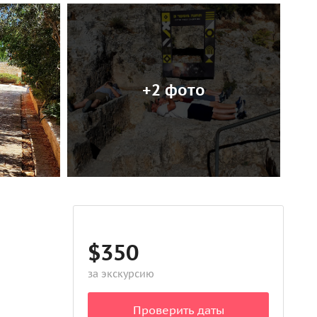
+2 фото
$350
за экскурсию
Проверить даты