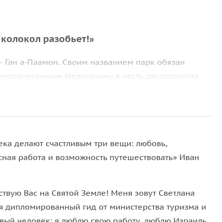
 колокол разобьет!»
 Ган а-Паамон. Своим названием парк обязан
реподнесенным Иерусалиму в честь двухсотлетия
 люди жители Филадельфии собирали народ
е Филадельфии так усердно звонили в колокол,
орится, «заставь американца Богу молиться, он и
глийского производителя, американцы очень любят
ека делают счастливым три вещи: любовь,
адельфийцы успели подлатать старый, поэтому на
сная работа и возможность путешествовать» Иван
 свой колокол с трещиной, что решили его копии
ствую Вас на Святой Земле! Меня зовут Светлана
в
 я дипломированный гид от министерства туризма и
ыне превращенный в одно из излюбленных мест
ивый человек: я люблю свою работу, люблю Израиль,