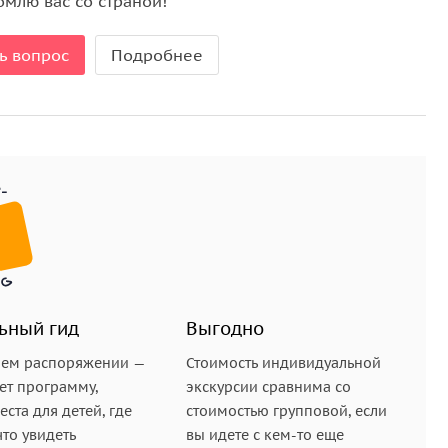
омлю вас со страной!
 не бедняки, а исключительно порядочные люди, у
рк... «Ах, оставьте меня в моём зацветающем парке,
ь вопрос
Подробнее
мельницей Монтефьери).
ери, возле нее красуется карета Монтефьери. Если
вою удивительную историю. Монтефьери очень много
же в России. Для комфорта он заказал специальную
шой, что, когда ее привезли в Израиль, то быстро
аны на ишаков, верблюдов, но не такой «роллс-
оехала один раз ...и то в кино (ее использовали в
, 1971 г.).
ьный гид
Выгодно
шем распоряжении —
Стоимость индивидуальной
салима — Кинг Дэвид (царь Давид), посмотрим на
ет программу,
экскурсии сравнима со
 самые главные знаменитости, включая президентов
ста для детей, где
стоимостью групповой, если
андате и помнит очень интересные истории...
что увидеть
вы идете с кем-то еще