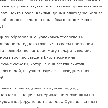
 там располагаются ресторанчики, которые
людей, путешествую и помогаю вам путешествовать
а в 1898 г. приехал совершенно больной Т. Герцель
вать нечто новое. Каждый день я благодарю Бога за
сией — встретится с Вильгельмом Вторым, немецким
ь общения с людьми в столь благодатном месте —
иссией — построить церкви на Святой Земле для
е!
Вильгельма Второго повлиять на правителя
ф по образованию, увлекаюсь теологией и
лтана, чтобы тот, в свою очередь разрешил евреям
оведением, однако главным в своем призвании
многоходовая «шахматная комбинация», «шахер-
 то волшебство, которое могу подарить людям:
ность воочию увидеть Библейские или
ческие сюжеты, которые они всегда считали
й, легендой, в лучшем случае — назидательной
артала Нового Иерусалима. Мишкенот Шааненим —
ей.
. за пределами городской стены. Мишкенот
ы ищите индивидуальный чуткий подход,
х», построен он для еврейской бедноты очень
нарность в подаче материала, помноженным на
ьери. Не стали называть его «кварталам
кую атмосферу, то вы по адресу. С удовольствием
ату из Библии и назвали «Кварталом Блаженных» …