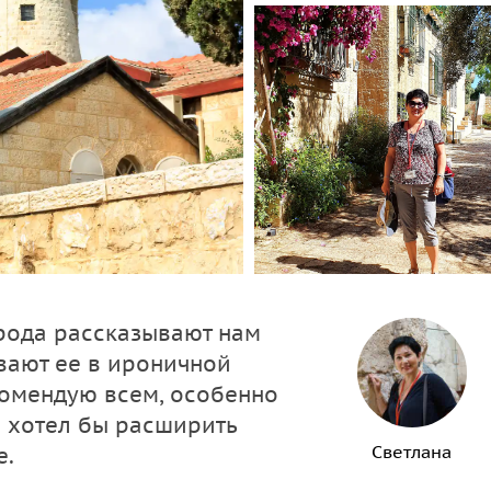
рода рассказывают нам
вают ее в ироничной
комендую всем, особенно
и хотел бы расширить
Светлана
е.