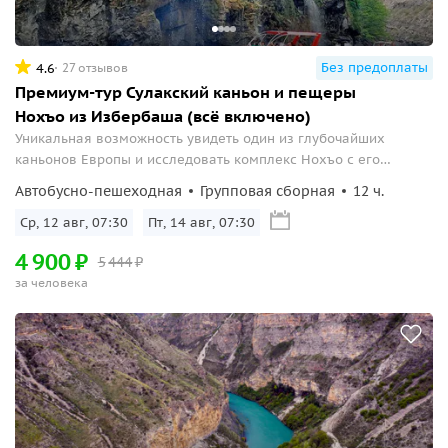
Без предоплаты
4.6
27 отзывов
Премиум-тур Сулакский каньон и пещеры
Нохъо из Избербаша (всё включено)
Уникальная возможность увидеть один из глубочайших
каньонов Европы и исследовать комплекс Нохъо с его
пещерами и смотровыми площадками.
Автобусно-пешеходная
Групповая сборная
12 ч.
Ср, 12 авг, 07:30
Пт, 14 авг, 07:30
4
900
₽
5
444
₽
за человека