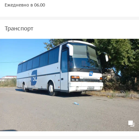
Ежедневно в 06.00
— легендарное гостеприимство его жителей, которые
бережно хранят обычаи предков.
Транспорт