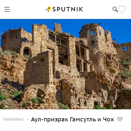
Избербаш
Аул-призрак Гамсутль и Чох
Избербаш