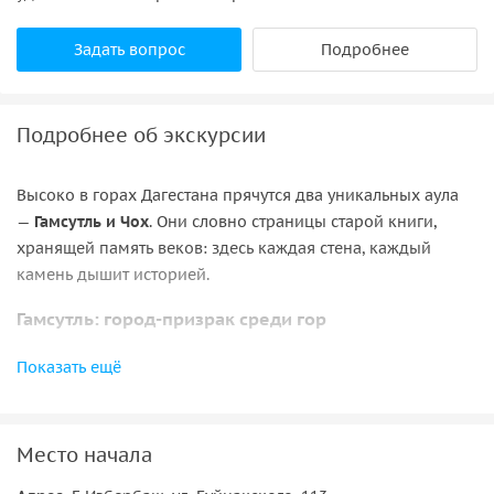
Задать вопрос
Подробнее
Подробнее об экскурсии
Высоко в горах Дагестана прячутся два уникальных аула
—
Гамсутль и Чох
. Они словно страницы старой книги,
хранящей память веков: здесь каждая стена, каждый
камень дышит историей.
Гамсутль: город-призрак среди гор
Заброшенный аул Гамсутль — место, где время
Показать ещё
остановилось. Когда-то здесь кипела жизнь: звучали
голоса детей, работали ремесленники, но люди ушли,
оставив после себя каменные дома, узкие улочки и
Место начала
древнюю мечеть. Сегодня Гамсутль — это музей под