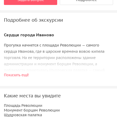
Подробнее об экскурсии
Сердце города Иваново
Прогулка начнется с площади Революции — самого
сердца Иванова, где в царские времена вовсю кипела
торговля. На ее территории расположены здание
администрации и монумент борцам Революции, а
поблизости приютилась Щудровская палатка — самый
Показать ещё
старый из сохранившихся в городе кирпичных домов.
Искусство и история
Какие места вы увидите
От площади Революции мы направимся по пешеходному
бульвару Кокуй к площади Пушкина, украшенной
Площадь Революции
Монумент борцам Революции
величественным зданием Дворца искусств. Ранее здесь
Щудровская палатка
возвышались два храма, а сейчас находятся сквер, фонтан