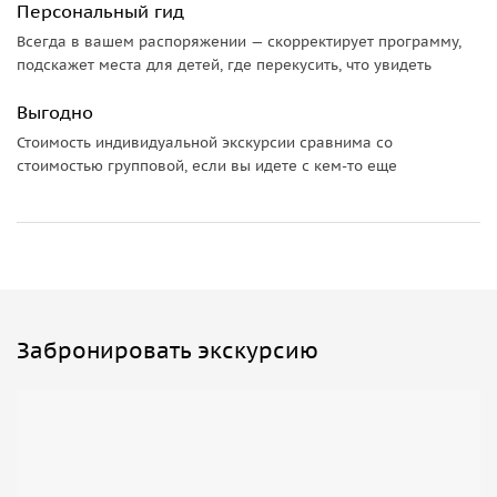
Персональный гид
Изюминкой Шереметьевского проспекта является
Всегда в вашем распоряжении — скорректирует программу,
миниатюрная часовня Александра Невского, построенная
подскажет места для детей, где перекусить, что увидеть
в 1995 году в форме четырехгранного поклонного столба.
Культовая постройка стоит у научной библиотеки и
Выгодно
привлекает внимание своими мозаичными иконами,
Стоимость индивидуальной экскурсии сравнима со
расположенными на каждой ее стороне. В завершение
стоимостью групповой, если вы идете с кем-то еще
экскурсии мы осмотрим Введенский монастырь, а при
желании пройдем по набережной Уводи до Ивановского
музея ситца.
Важная информация!
Для бронирования экскурсий в период праздничных дат
мы просим вас внести предоплату в размере 20% на сайте
Забронировать экскурсию
Спутник-8.