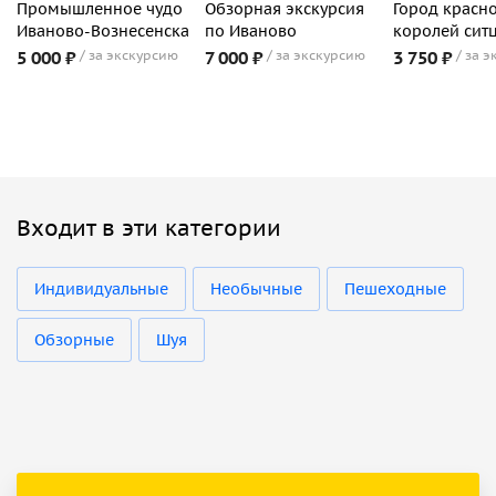
Промышленное чудо
Обзорная экскурсия
Город красно
Иваново-Вознесенска
по Иваново
королей сит
5 000 ₽
за экскурсию
7 000 ₽
за экскурсию
3 750 ₽
за э
Входит в эти категории
Индивидуальные
Необычные
Пешеходные
Обзорные
Шуя