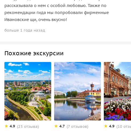
рассказывала о нем с особой любовью. Также по
рекомендации гида мы попробовали фирменные
Ивановские щи, очень вкусно!
больше 1 года назад
Похожие экскурсии
4.9
4.7
4.9
(23 отзыва)
(7 отзывов)
(10 отз