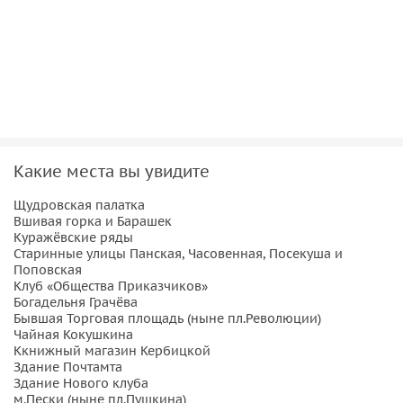
должны быть благодарны Наполеону Бонапарту, что такое
хорошие «манеры», чем селяне лечили мигрень, как
правильно нужно выбирать невест и … ох, как много
можно ещё рассказать, гуляя по старинным улочкам села!
За время экскурсии мы познакомимся с историей
села Иванова, расскажем:
Какие места вы увидите
• о его феноменальном экономическом взлёте в XIX веке;
• о том, как из маленького безуездного города Иваново
Щудровская палатка
стало крупнейшим фабричным центром Российской
Вшивая горка и Барашек
Куражёвские ряды
империи и одним из богатейших её городов.
Старинные улицы Панская, Часовенная, Посекуша и
• откроем секрет, благодаря чему это произошло, и какие
Поповская
метаморфозы претерпел город после революции.
Клуб «Общества Приказчиков»
Богадельня Грачёва
• пройдясь по центральным улицам города, мы
Бывшая Торговая площадь (ныне пл.Революции)
восстановим по крупицам его прежний облик, а также
Чайная Кокушкина
увидим особенности Иванова нынешнего.
Ккнижный магазин Кербицкой
Здание Почтамта
Здание Нового клуба
м.Пески (ныне пл.Пушкина)