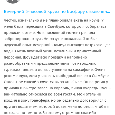
Вечерний 3-часовой круиз по Босфору с включенным ужином и трансфером
Честно, изначально я не планировала ехать на круиз. У
меня была пересадка в Стамбуле, которую я собиралась
провести в отеле. Но в последний момент решила
забронировать круиз Ни разу не пожалела. Это был
чудесный опыт. Вечерний Стамбул выглядит потрясающе с
воды. Очень вкусный ужин, вежливый и приветливый
персонал. Шоу идет всю поездку и наполнено
разнообразными представлениями - от народных
турецких танцев и до выступления на саксофоне. Очень
рекомендую, если у вас есть свободный вечер в Стамбуле
Отдельное спасибо хочется выразить Сыле. Он встретил у
причала и быстро завел на корабль, минуя очередь. Очень
внимательно относился ко всем гостям. Мой отель не
входил в зону трансфера, но он отдельно договорился с
другим водителем, который довез меня до отеля, чтобы я
не ехала по темноте. За это ему огромное спасибо