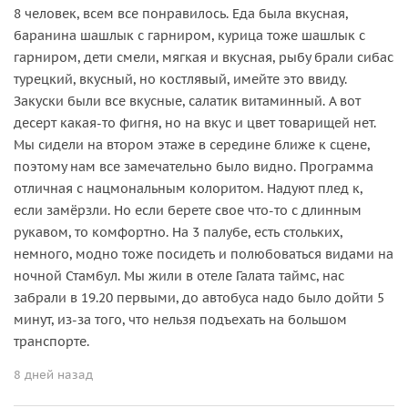
8 человек, всем все понравилось. Еда была вкусная,
баранина шашлык с гарниром, курица тоже шашлык с
гарниром, дети смели, мягкая и вкусная, рыбу брали сибас
турецкий, вкусный, но костлявый, имейте это ввиду.
Закуски были все вкусные, салатик витаминный. А вот
десерт какая-то фигня, но на вкус и цвет товарищей нет.
Мы сидели на втором этаже в середине ближе к сцене,
поэтому нам все замечательно было видно. Программа
отличная с нацмональным колоритом. Надуют плед к,
если замёрзли. Но если берете свое что-то с длинным
рукавом, то комфортно. На 3 палубе, есть стольких,
немного, модно тоже посидеть и полюбоваться видами на
ночной Стамбул. Мы жили в отеле Галата таймс, нас
забрали в 19.20 первыми, до автобуса надо было дойти 5
минут, из-за того, что нельзя подъехать на большом
транспорте.
8 дней назад