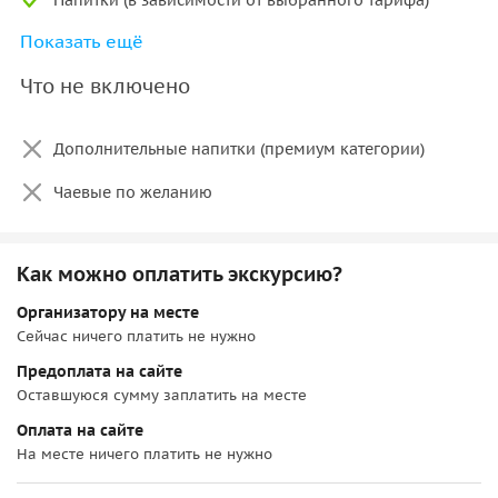
Дети до 2 лет — бесплатно (без предоставления
Показать ещё
отдельного места в транспорте).
Трансфер из отеля и обратно (при выборе тарифа)
Что не включено
Круиз по Босфору на закате
Ужин на борту (при выборе тарифа с ужином)
Самое красивое время суток — мягкий свет, отражения в
Дополнительные напитки (премиум категории)
воде и огни города. Вы увидите:
Чаевые по желанию
• Босфорский мост;
• Мост султана Мехмеда Фатиха;
• Мост султана Селима Явуза;
Как можно оплатить экскурсию?
• Девичью башню;
• Дворец Бейлербей;
Организатору на месте
• Крепость Румели Хисары.
Сейчас ничего платить не нужно
Предоплата на сайте
Почему стоит выбрать этот тур
Оставшуюся сумму заплатить на месте
• Комфортный корабль, просторные палубы, зоны для
Оплата на сайте
фото и отдыха;
На месте ничего платить не нужно
• Идеальное время — закат над Босфором;