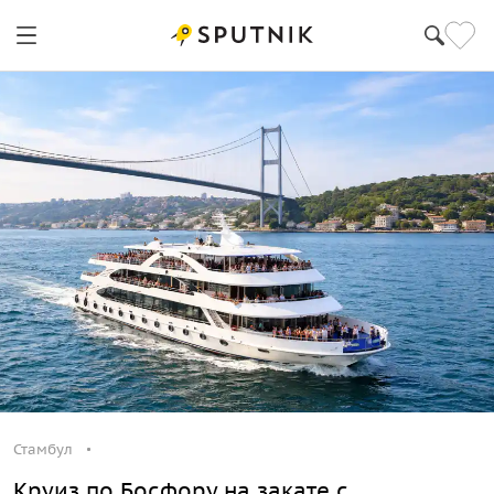
Стамбул
Круиз по Босфору на закате с