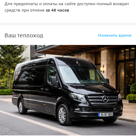
• Выбор формата: с трансфером или без;
Для предоплаты и оплаты на сайте доступен полный возврат
• Лёгкий формат без перегрузки;
средств при отмене
за 48 часов
• Отличные фото и видео;
• Подходит для всех.
Ваш теплоход
Изменить время