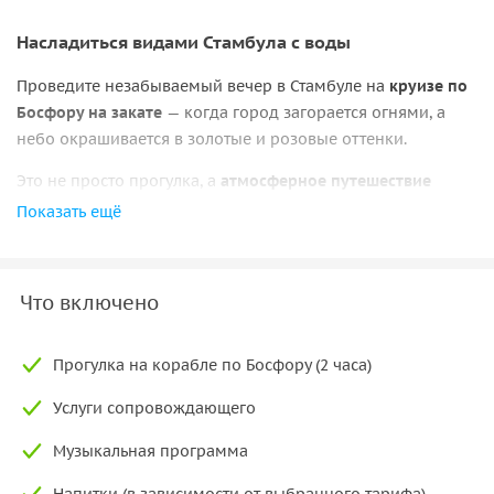
Насладиться видами Стамбула с воды
Проведите незабываемый вечер в Стамбуле на
круизе по
Босфору на закате
— когда город загорается огнями, а
небо окрашивается в золотые и розовые оттенки.
Это не просто прогулка, а
атмосферное путешествие
между Европой и Азией
с потрясающими видами, лёгкой
Показать ещё
музыкой и отдыхом на воде.
Количество мест ограничено — рекомендуем
Что включено
бронировать заранее.
Вы можете выбрать удобный формат участия:
Прогулка на корабле по Босфору (2 часа)
• тариф без трансфера
— самостоятельное прибытие на
Услуги сопровождающего
причал;
• тариф с трансфером
— комфортный трансфер из отеля и
Музыкальная программа
обратно.
Напитки (в зависимости от выбранного тарифа)