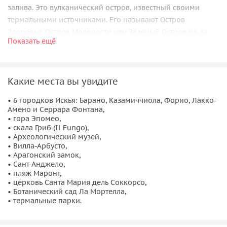
залива. Это вулканический остров, известный своими
термальными источниками. Его называют Остров
Здоровья, Остров Молодости или Зеленый Остров из-за
Показать ещё
зеленого цвета туфа.
Если прибавить ко всему этому благоприятную погоду и
достаточное количество пляжей, то мы получаем
Какие места вы увидите
волшебный микс, который превращает остров Искья в
идеальное место для отдыха и лечения!
• 6 городков Искья: Барано, Казамиччиола, Форио, Лакко-
Амено и Серрара Фонтана,
• гора Эпомео,
Термальные источники
• скала Гриб (Il Fungo),
• Археологический музей,
Спектр характеристик термальных вод, которыми богат
• Вилла-Арбусто,
• Арагонский замок,
этот остров с огненным сердцем, настолько широк, что их
• Сант-Анджело,
используют при лечении огромного количества
• пляж Маронт,
патологий, которые можно сгруппировать в следующие
• церковь Санта Мария дель Соккорсо,
• Ботанический сад Ла Мортелла,
группы: дерматология, ухо-горло-нос, ортопедия и
• термальные парки.
травмотология, гинекология, ревматология и общая
медицина. Не упустите возможности искупаться в
бухте