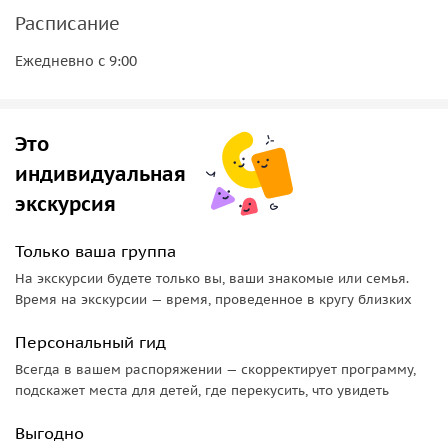
Сорджето
— это уникальный природный термальный парк
Расписание
под открытым небом, к тому же бесплатный и
работающий весь год.
Ежедневно с 9:00
Соседние острова и ботанический сад
Мы посетим два островка премыкающих к Искья. На
Это
одном расположен
Арагонский замок
, который можем
индивидуальная
посетить, отсюда открываются чудесные виды на остров
экскурсия
Искья. Другой
островок — Сант-Анджело
, здесь был
рыбацкий поселок, рядом есть пляж Маронти со
Только ваша группа
знаменитыми фумаролами.
На экскурсии будете только вы, ваши знакомые или семья.
Любителям райских уголков надо обязательно посетить
Время на экскурсии — время, проведенное в кругу близких
Ботанический сад Ла Мортелла
, основанный в 1956 году.
Персональный гид
На территории площадью в 2 гектара собрано около 3000
видов экзотических и редких представителей флоры-это
Всегда в вашем распоряжении — скорректирует программу,
один из самых красивых садов Европы.
подскажет места для детей, где перекусить, что увидеть
Во время нашей экскурсии по волшебному острову Искья
Выгодно