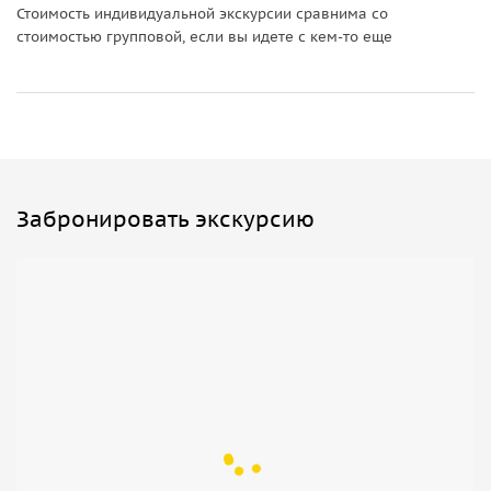
вы можете попробовать
блюда местной кухни,вино и
Стоимость индивидуальной экскурсии сравнима со
ликер лимончелло
, поглазеть на местную керамику и
стоимостью групповой, если вы идете с кем-то еще
многое другое!
Важно знать
В стоимость экскурсии включено:
• услуги гида.
Забронировать экскурсию
Туристы оплачивают самостоятельно:
• входные билеты в музеи,
• транспорт.