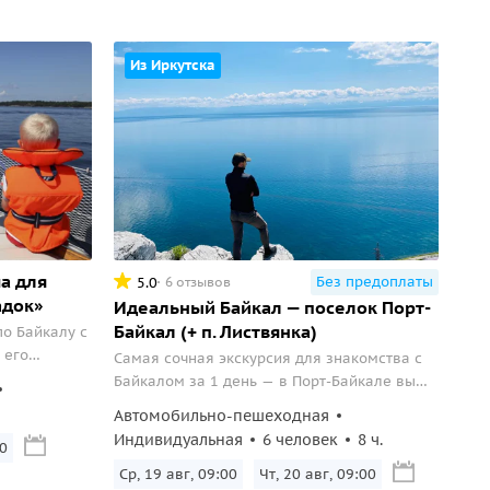
Из Иркутска
а для
Без предоплаты
5.0
6 отзывов
адок»
Идеальный Байкал — поселок Порт-
Байкал (+ п. Листвянка)
по Байкалу с
 его
Самая сочная экскурсия для знакомства с
Байкалом за 1 день — в Порт-Байкале вы
полностью насладитесь природой и
Автомобильно-пешеходная
захватывающими видами самого большого
Индивидуальная
6 человек
8 ч.
0
озера в мире.
Ср, 19 авг, 09:00
Чт, 20 авг, 09:00