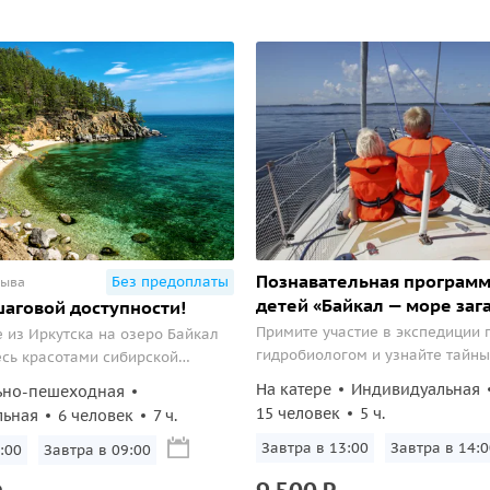
Познавательная программ
Без предоплаты
зыва
детей «Байкал — море заг
шаговой доступности!
Примите участие в экспедиции 
 из Иркутска на озеро Байкал
гидробиологом и узнайте тайны
сь красотами сибирской
уникальной природы!
На катере
Индивидуальная
ьно-пешеходная
15 человек
5 ч.
льная
6 человек
7 ч.
Завтра в 13:00
Завтра в 14:0
:00
Завтра в 09:00