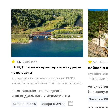
4.6
9 отзывов
5.0
42 от
КБЖД — инженерно-архитектурное
Байкал в 
чудо света
Путешествие
Историческая пешая прогулка по КБЖД
— насладите
вдоль берега Байкала. Мы пойдем пешком,
природы.
Автомобил
чтобы увидеть и прочувствовать сполна всю
Автомобильно-пешеходная
Индивидуа
ее красоту. КБЖД органично встроена в
Индивидуальная
6 человек
8 ч.
береговой ландшафт озера. Это будет
Завтра в 08
легко, при этом насыщено и познавательно.
Завтра в 08:00
Завтра в 09:00