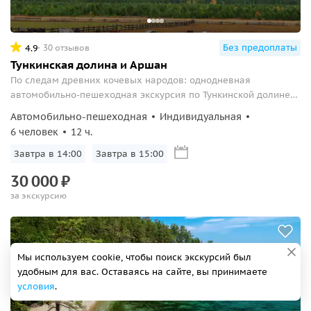
Без предоплаты
4.9
30 отзывов
Тункинская долина и Аршан
По следам древних кочевых народов: однодневная
автомобильно-пешеходная экскурсия по Тункинской долине
среди Восточных Саян.
Автомобильно-пешеходная
Индивидуальная
6 человек
12 ч.
Завтра в 14:00
Завтра в 15:00
30
000
₽
за экскурсию
Мы используем cookie, чтобы поиск экскурсий был
удобным для вас. Оставаясь на сайте, вы принимаете
условия
.